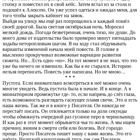
стопку и поместил их в свой кейс. Затем встал из за стола и
подошёл к Алексею. Он уже успел одеться и ожидал меня, для
того чтобы закрыть кабинет на замок.
Выйдя на улицу мы ещё раз попрощались и каждый пошёл
своей дорогой. Была светлая октябрьская ночь. Моросил
мелкий дождь. Погода безветренная, очень тихо, ни души. До
моего дома от издательства было примерно минут пятнадцать
ходьбы неторопливым шагом. Я на ходу стал обдумывать
варианты изменений начала моей повести. В голове я
мысленно прокручивал возможные вариации развития
сюжета. Но…Есть одно «но». На тот момент я не знал, что это
уже бы ничего не изменило. Как бы я не старался. Историю
нельзя переписать. Повесть уже написана. Но не мною…
* * *
Пустота. Если внимательно всмотреться в неё можно очень
многое увидеть. Ведь пустота была в начале. И в конце. А в
миниатюрном промежутке где- то, если напрячь до слёз глаза,
есть возможность разглядеть гаснущее пламя свечи. Это и есть
наша жизнь. Так же и в книге у Писателя. Он никогда не
перестаёт писать. Он отвлекается только на доли секунды
чтобы обмокнуть очередной раз гусиное перо в чернильницу.
И как раз в этот момент обрывается чья то жизнь. А мы ищем
причину, виним в смерти себя или болезнь. Всё гораздо
проще. Просто Писатель пишет нашу с вами жизнь. Это его
работа. Нелегкий кропотливый труд- так сам Писатель