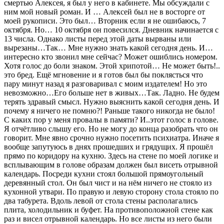
смертью Алексея, я был у него в кабинете. Мы обсуждали с
ним мой новый роман. И … Алексей был не в восторге от
моей рукописи. Это был… Вторник если я не ошибаюсь, 7
октября. Но… 10 октября он повесился. Дневник начинается с
13 числа. Однако листы перед этой даты вырваны или
вырезаны…Так… Мне нужно знать какой сегодня день. И…
интересно кто звонил мне сейчас? Может ошиблись номером.
Хотя голос до боли знаком. Этой хрипотой… Не может быть!..
это бред. Ещё мгновение и я готов был бы поклясться что
пару минут назад я разговаривал с моим издателем! Но это
невозможно…Его больше нет в живых…Так. Ладно. Не будем
терять здравый смысл. Нужно выяснить какой сегодня день. И
почему я ничего не помню?! Раньше такого никогда не было!
С каких пор у меня провалы в памяти? И..этот голос в голове.
Я отчётливо слышу его. Но не могу до конца разобрать что он
говорит. Мне явно срочно нужно посетить психиатра. Иначе я
вообще запутуюсь в днях прошедших и грядущих. Я прошёл
прямо по коридору на кухню. Здесь на стене по моей логике и
всплывающим в голове образам должен был висеть отрывной
календарь. Посреди кухни стоял большой прямоугольный
деревянный стол. Он был чист и на нём ничего не стояло из
кухонной утвари. По правую и левую сторону стола стояло по
два табурета. Вдоль левой от стола стены располагались
плита, холодильник и буфет. На противоположной стене как
раз и висел отрывной календарь. Но все листы из него были