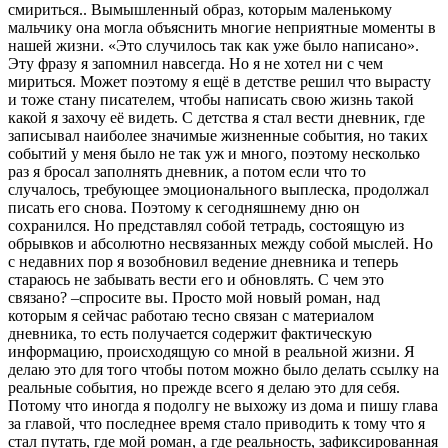
смириться.. Вымышленный образ, которым маленькому
мальчику она могла объяснить многие неприятные моменты в
нашей жизни. «Это случилось так как уже было написано».
Эту фразу я запомнил навсегда. Но я не хотел ни с чем
мириться. Может поэтому я ещё в детстве решил что вырасту
и тоже стану писателем, чтобы написать свою жизнь такой
какой я захочу её видеть. С детства я стал вести дневник, где
записывал наиболее значимые жизненные события, но таких
событий у меня было не так уж и много, поэтому несколько
раз я бросал заполнять дневник, а потом если что то
случалось, требующее эмоционального выплеска, продолжал
писать его снова. Поэтому к сегодняшнему дню он
сохранился. Но представлял собой тетрадь, состоящую из
обрывков и абсолютно несвязанных между собой мыслей. Но
с недавних пор я возобновил ведение дневника и теперь
стараюсь не забывать вести его и обновлять. С чем это
связано? –спросите вы. Просто мой новый роман, над
которым я сейчас работаю тесно связан с материалом
дневника, то есть получается содержит фактическую
информацию, происходящую со мной в реальной жизни. Я
делаю это для того чтобы потом можно было делать ссылку на
реальные события, но прежде всего я делаю это для себя.
Потому что иногда я подолгу не выхожу из дома и пишу глава
за главой, что последнее время стало приводить к тому что я
стал путать, где мой роман, а где реальность, зафиксированная