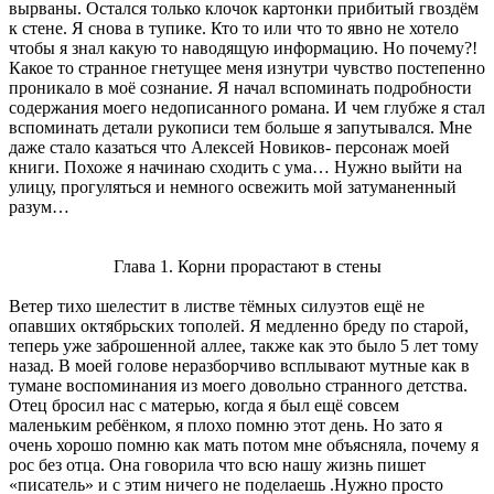
вырваны. Остался только клочок картонки прибитый гвоздём
к стене. Я снова в тупике. Кто то или что то явно не хотело
чтобы я знал какую то наводящую информацию. Но почему?!
Какое то странное гнетущее меня изнутри чувство постепенно
проникало в моё сознание. Я начал вспоминать подробности
содержания моего недописанного романа. И чем глубже я стал
вспоминать детали рукописи тем больше я запутывался. Мне
даже стало казаться что Алексей Новиков- персонаж моей
книги. Похоже я начинаю сходить с ума… Нужно выйти на
улицу, прогуляться и немного освежить мой затуманенный
разум…
Глава 1. Корни прорастают в стены
Ветер тихо шелестит в листве тёмных силуэтов ещё не
опавших октябрьских тополей. Я медленно бреду по старой,
теперь уже заброшенной аллее, также как это было 5 лет тому
назад. В моей голове неразборчиво всплывают мутные как в
тумане воспоминания из моего довольно странного детства.
Отец бросил нас с матерью, когда я был ещё совсем
маленьким ребёнком, я плохо помню этот день. Но зато я
очень хорошо помню как мать потом мне объясняла, почему я
рос без отца. Она говорила что всю нашу жизнь пишет
«писатель» и с этим ничего не поделаешь .Нужно просто