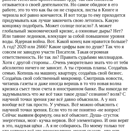
отзывается о своей деятельности. Но самое обидное в его
работе, это то что как бы он не старался, листы в Книге и
чернила всё равно кончаются. И вот тогда то ему приходится
придумывать как лучше закончить свою летопись. Какую
концовку подобрать. Может солнце погасло? А может
глобальный экономический кризис, а озоновые дыры? Нет?
Или таяние ледников, влекущее за собой повышение уровня
воды. Ядерная война. Вот. Какой конец вам нравится больше?
А год? 2020 или 2666? Какие цифры вам по душе? Так что я
совсем не завидую участи Писателя. Такая огромная
ответственность. Не так ли? Править судьбами миллиардов.
Хотя с другой стороны…Очень уморительно знать что от тебя
абсолютно ничего не зависит. А ты строишь планы. Создаёшь
семью. Копишь на машину, квартиру, создаёшь свой бизнес.
Создаёшь свой собственный микромир. Смотришь новости,
читаешь газеты и даже иногда веришь в то что новая волна
кризиса съест твои счета в иностранном банке. Вы никогда не
задумывались что же всё таки такое душа? сознание? воля? С
научной точки зрения уже всё давно объяснили. А у них
вообще всё так просто. У учёных. Всё можно объяснить с
научной точки зрения. Если что то не понятно -не вопрос!
Сейчас выявим формулу, она всё объяснит. Душа- сгусток
энергетики, мозг- кучка нервов. Всё элементарно. И они верят
в это, надувая щёки . А я не собираюсь. По моему только тот
кто устроил всё это происходящее, может сказать -что есть