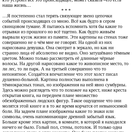
наша жизнь…
* * *
…Я постепенно стал терять связующее звено цепочки
событий происходящих со мною. Всё как будто в сером
свинцовом тумане. Я пытаюсь вспомнить хотя бы какие то
отрывки из прошлого но всё тщетно. Как будто живьём
вырвали кусок жизни из памяти. Эти картины на стенах тоже
совершенно не о чём мне не говорят. На одной из них
нарисована девушка. Она смотрит в зеркало, но как ни
странно лица её абсолютно не видно. Оно затушёвано тёмным
цветом. Можно только рассмотреть её длинные чёрные
волосы. На другой нарисовано какое то живописное место, то
ли лес, то ли парк. А на третьей совершенно что то
непонятное. Создаётся впечатление что этот холст писал
душевно-больной. Картина полностью выполнена в
тёмнокрасных тонах, но изображения на ней явно сумбурны.
Здесь можно разглядеть что то похожее на крест, ниже креста
открытая книга, на переднем плане множество
обезображенных людских фигур. Такое ощущение что они
молятся этой книге и в то же время корчатся от невыносимой
боли. На заднем плане изображены какие то знаки или
символы, очень напоминающие древний забытый язык.
Больше кроме этих картин, в комнате, в которой я находился
ничего не было. Голый пол, стены, потолок. И только одна