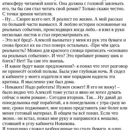
атмосферу читаемой книги. Она должна с головой завлекать
его, ты бы сам стал читать свой роман? Только скажи честно.
С точки зрения читателя.
- Ну… Скорее всего нет. Я реалист по жизни. А мой рассказ
по большей части вымысел. Я люблю истории основанные на
реальных событиях, происходящих когда либо.- я взял в руки
несколько листов и стал пересматривать их.
- Это всё бред!- Алексей выхватил у меня из рук эти бумаги и
снова бросил их на стол поверх остальных. -При чём здесь
реальность? Можно для красного словца приписать «основано
на реальных событиях». И что? Это прибавит роману шик и
блеск? Нет! Ты сам это знаешь.
- И какие будут ваши предложения?- я понял что этот разговор
не принесёт особой пользы. Была уже глубокая ночь. Я сидел
в кабинете у моего издателя и мне порядком надоела эта
критика. Я мысленно уже был дома.
- Никаких! Надо работать! Нужен сюжет! Я его не вижу! –
было видно что Алексей тоже устал и явно не хотел думать
сейчас о моём романе.- Сегодня вторник. Так…Ну давай до
понедельника ещё поработай, а в понедельник с утра сразу ко
мне, сроки поджимают, мне нужно представить уже более или
менее готовый материал. В общем ты всё понял. Если что
звони.- он встал, пожал мне руку и направился к вешалке,
стоявшей в углу кабинета Новикова.
Я торопливо сложил разбросанные по столу бумаги, в одну