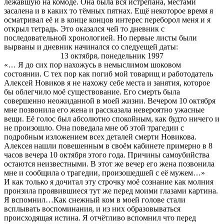
лежавшую на комоде. Она была вся истрёпана, местами
засалена и в каких то тёмных пятнах. Ещё некоторое время я
осматривал её и в конце концов интерес переборол меня и я
открыл тетрадь. Это оказался чей то дневник с
последовательной хронологией. Но первые листы были
вырваны и дневник начинался со следуещей даты:
13 октября, понедельник 1997
«… Я до сих пор нахожусь в немыслимом шоковом
состоянии. С тех пор как погиб мой товарищ и работодатель
Алексей Новиков я не нахожу себе места и занятия, которое
бы облегчило моё существование. Его смерть была
совершенно неожиданной в моей жизни. Вечером 10 октября
мне позвонила его жена и рассказала невероятно ужасные
вещи. Её голос был абсолютно спокойным, как будто ничего и
не произошло. Она поведала мне об этой трагедии с
подробным изложением всех деталей смерти Новикова.
Алексея нашли повешенным в своём кабинете примерно в 8
часов вечера 10 октября этого года. Причины самоубийства
остаются неизвестными. В этот же вечер его жена позвонила
мне и сообщила о трагедии, произошедшей с её мужем…»
И как только я дочитал эту строчку моё сознание как молния
пронзила проявившиеся тут же перед моими глазами картина.
Я вспомнил…Как снежный ком в моей голове стали
всплывать воспоминания, и из них образовываться
происходящая истина. Я отчётливо вспомнил что перед