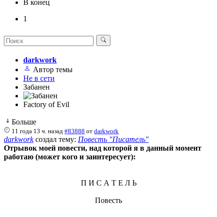
В конец
1
darkwork
Автор темы
Не в сети
Забанен
Factory of Evil
Больше
11 года 13 ч. назад
#83888
от
darkwork
darkwork
создал тему:
Повесть "Писатель"
Отрывок моей повести, над которой я в данный момент
работаю (может кого и заинтересует):
П И С А Т Е Л Ь
Повесть