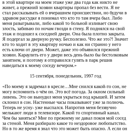
в этой квартире на моем этаже уже два года как никто не
живет, а прежний хозяин квартиры пропал без вести. Я не
стал рассказывать ей о вчерашнем происшествии, но будучи в
здравом рассудке я понимал что кто то там вчера был. Либо
меня разыгрывали, либо какой то больной изливает свою
злость, забиваю по ночам гвозди в стену. Я поднялся на свой
этаж и подошел к соседней двери. Она была плотно закрыта.
Я подергал за дверную ручку. Бесполезно. Что же это?! Значит
кто то ходит в эту квартиру ночью и как ни странно у него
есть ключи от двери. Может, даже это объявился прежний
хозяин. Караулить его у двери весь день было бы бестолковым
занятием, и поэтому я отправился гулять в парк решив
наведаться к моему соседу вечером.»
15 сентября, понедельник, 1997 год
«По моему я задремал в кресле…Мне снился какой-то сон, не
могу вспомнить о чём он. Это всё погода. За окном сильный
ливень. Это он вынудил меня укрыться под крышей. И затем
склонил в сон. Настенные часы показывают уже за полночь.
Теперь не усну- уже выспался. Напротив меня беззвучно
мелькают люди в телевизоре. Какой то спортивный канал.
Чем бы заняться? Мне по прежнему не давал покоя мой сосед
за стеной. Меня разбирало какое то нездоровое любопытство.
Но в то же время я знал что это может быть опасно. А если он