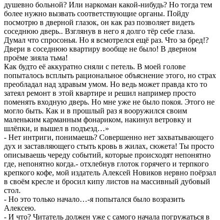
душевно больной? Или наркоман какой-нибудь? Но тогда тем
более нужно вызвать соответствующие органы. Пойду
посмотрю в дверной глазок, он как раз позволяет видеть
соседнюю дверь.. Взглянув в него я долго тёр себе глаза.
Думал что спросонья. Но я всмотрелся ещё раз. Что за бред!?
Двери в соседнюю квартиру вообще не было! В дверном
проёме зияла тьма!
Как будто её аккуратно сняли с петель. В моей голове
попыталось всплыть рациональное объяснение этого, но страх
преобладал над здравым умом. Но ведь может правда кто то
затеял ремонт в этой квартире и решил например просто
поменять входную дверь. Но мне уже не было покоя. Этого не
могло быть. Как и в прошлый раз я вооружился своим
маленьким карманным фонариком, накинул ветровку и
шлёпки, и вышел в подъезд…»
- Нет интриги, понимаешь? Совершенно нет захватывающего
дух и заставляющего стыть кровь в жилах, сюжета! Ты просто
описываешь череду событий, которые происходят непонятно
где, непонятно когда.- отхлебнув глоток горячего и терпкого
крепкого кофе, мой издатель Алексей Новиков нервно поёрзал
в своём кресле и бросил кипу листов на массивный дубовый
стол.
- Но это только начало…-я попытался было возразить
Алексею.
- И что? Читатель должен уже с самого начала погружаться в