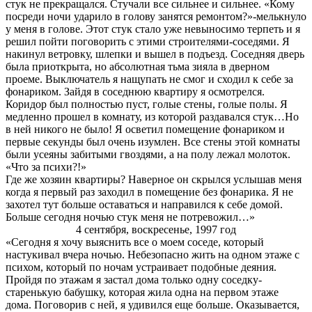
стук не прекращался. Стучали все сильнее и сильнее. «Кому
посреди ночи ударило в голову занятся ремонтом?»-мелькнуло
у меня в голове. Этот стук стало уже невыносимо терпеть и я
решил пойти поговорить с этими строителями-соседями. Я
накинул ветровку, шлепки и вышел в подъезд. Соседняя дверь
была приоткрыта, но абсолютная тьма зияла в дверном
проеме. Выключатель я нащупать не смог и сходил к себе за
фонариком. Зайдя в соседнюю квартиру я осмотрелся.
Коридор был полностью пуст, голые стены, голые полы. Я
медленно прошел в комнату, из которой раздавался стук…Но
в ней никого не было! Я осветил помещение фонариком и
первые секунды был очень изумлен. Все стены этой комнаты
были усеяны забитыми гвоздями, а на полу лежал молоток.
«Что за психи?!»
Где же хозяин квартиры? Наверное он скрылся услышав меня
когда я первый раз заходил в помещение без фонарика. Я не
захотел тут больше оставаться и направился к себе домой.
Больше сегодня ночью стук меня не потревожил…»
4 сентября, воскресенье, 1997 год
«Сегодня я хочу выяснить все о моем соседе, который
настукивал вчера ночью. Небезопасно жить на одном этаже с
психом, который по ночам устраивает подобные деяния.
Пройдя по этажам я застал дома только одну соседку-
старенькую бабушку, которая жила одна на первом этаже
дома. Поговорив с ней, я удивился еще больше. Оказывается,