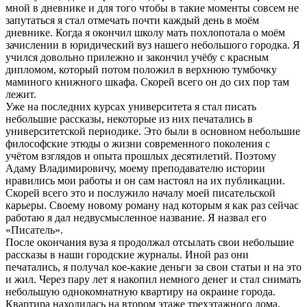
мной в дневнике и для того чтобы в такие моменты совсем не
запутаться я стал отмечать почти каждый день в моём
дневнике. Когда я окончил школу мать похлопотала о моём
зачислении в юридический вуз нашего небольшого городка. Я
учился довольно прилежно и закончил учёбу с красным
дипломом, который потом положил в верхнюю тумбочку
маминого книжного шкафа. Скорей всего он до сих пор там
лежит.
Уже на последних курсах университета я стал писать
небольшие рассказы, некоторые из них печатались в
университетской периодике. Это были в основном небольшие
философские этюды о жизни современного поколения с
учётом взглядов и опыта прошлых десятилетий. Поэтому
Адаму Владимировичу, моему преподавателю истории
нравились мои работы и он сам настоял на их публикации.
Скорей всего это и послужило началу моей писательской
карьеры. Своему новому роману над которым я как раз сейчас
работаю я дал недвусмысленное название. Я назвал его
«Писатель».
После окончания вуза я продолжал отсылать свои небольшие
рассказы в наши городские журналы. Иной раз они
печатались, я получал кое-какие деньги за свои статьи и на это
и жил. Через пару лет я накопил немного денег и стал снимать
небольшую однокомнатную квартиру на окраине города.
Квартира находилась на втором этаже трехэтажного дома,