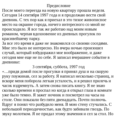
Предисловие
После моего переезда на новую квартиру прошла неделя.
Сегодня 14 сентября 1997 года и я продолжаю вести свой
дневник. С тех пор как я приехал в это тихое живописное
место на окраине города, ничего интересного со мной не
происходило. Я все так же работаю над моим новым
романом, черпая вдохновение из дневных прогулок по
красивейшему парку.
За все это время я даже не знакомился со своими соседями.
Мне это было не интересно. Но вчера ночью произошел
случай, который взбудоражил мое воображение, и даже
сегодня мне еще не по себе. Я записал вчерашнее событие в
дневнике:
3 сентября, суббота, 1997 год
«…придя домой после прогулки я принял душ и на скорую
руку поужинав, сел за работу. Я написал несколько страниц, и
вскоре меня поборола легкая усталость, и я решил прилечь и
часок вздремнуть. А затем снова писать книгу. Я не знаю
сколько времени я проспал но когда я открыл глаза в комнате
уже было темно. Я зажег ночник и посмотрел на часы на
столе. Они показали без пяти двенадцать. Почти полночь.
Вдруг я понял что разбудило меня. В мою стену стучались. С
небольшой периодичностью, как будто забивали гвоздь. По
звуку молотком. Я не придал этому значения и сел за стол. Но