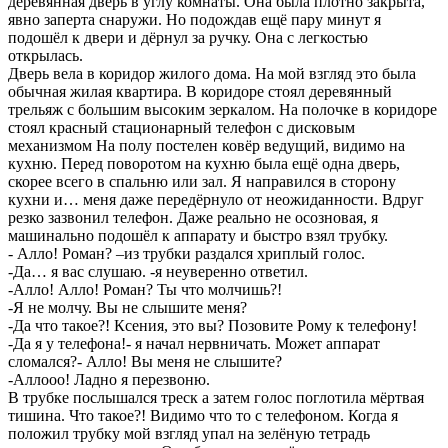
деревянная дверь в углу комнаты. Она была плотно закрыта,
явно заперта снаружи. Но подождав ещё пару минут я
подошёл к двери и дёрнул за ручку. Она с легкостью
открылась.
Дверь вела в коридор жилого дома. На мой взгляд это была
обычная жилая квартира. В коридоре стоял деревянный
трельяж с большим высоким зеркалом. На полочке в коридоре
стоял красный стационарный телефон с дисковым
механизмом На полу постелен ковёр ведущий, видимо на
кухню. Перед поворотом на кухню была ещё одна дверь,
скорее всего в спальню или зал. Я направился в сторону
кухни и… меня даже передёрнуло от неожиданности. Вдруг
резко зазвонил телефон. Даже реально не осозновая, я
машинально подошёл к аппарату и быстро взял трубку.
- Алло! Роман? –из трубки раздался хриплый голос.
-Да… я вас слушаю. -я неуверенно ответил.
-Алло! Алло! Роман? Ты что молчишь?!
-Я не молчу. Вы не слышите меня?
-Да что такое?! Ксения, это вы? Позовите Рому к телефону!
-Да я у телефона!- я начал нервничать. Может аппарат
сломался?- Алло! Вы меня не слышите?
-Аллооо! Ладно я перезвоню.
В трубке послышался треск а затем голос поглотила мёртвая
тишина. Что такое?! Видимо что то с телефоном. Когда я
положил трубку мой взгляд упал на зелёную тетрадь