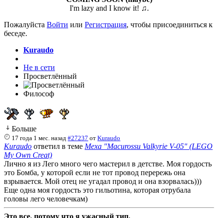
I'm lazy and I know it! ♫
.
Пожалуйста
Войти
или
Регистрация
, чтобы присоединиться к
беседе.
Kuraudo
Не в сети
Просветлённый
Философ
Больше
17 года 1 мес. назад
#27237
от
Kuraudo
Kuraudo
ответил в теме
Меха "Macurossu Valkyrie V-05" (LEGO
My Own Creat)
Лично я из Лего много чего мастерил в детстве. Моя гордость
это Бомба, у которой если не тот провод перережь она
взрывается. Мой отец не угадал провод и она взорвалась)))
Еще одна моя гордость это гильотина, которая отрубала
головы лего человечкам)
Это все, потому что я ужасный тип.