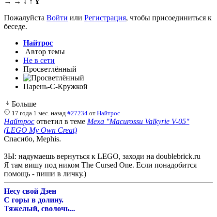
→ → ↓ ↑ Y
Пожалуйста
Войти
или
Регистрация
, чтобы присоединиться к
беседе.
Найтрос
Автор темы
Не в сети
Просветлённый
Парень-С-Кружкой
Больше
17 года 1 мес. назад
#27234
от
Найтрос
Найтрос
ответил в теме
Меха "Macurossu Valkyrie V-05"
(LEGO My Own Creat)
Спасибо, Mephis.
ЗЫ: надумаешь вернуться к LEGO, заходи на doublebrick.ru
Я там вишу под ником The Cursed One. Если понадобится
помощь - пиши в личку.)
Несу свой Дзен
С горы в долину.
Тяжелый, сволочь...