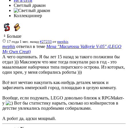
Не в сети
Светлый дракон
Коллекционер
Больше
17 года 1 мес. назад
#27233
от
mephis
mephis
ответил в теме
Меха "Macurossu Valkyrie V-05" (LEGO
My Own Creat)
А чего оценивать. Я бы лет 15 назад за такого полжизни бы
отдал ))) Максимум что мне тогда покупали раз в год - это
маааленькие наборчики типа пиратского острова. Из которых,
один хрен, у меня собирались роботы )))
Всё вот мечтаю накупить как-нибудь деталек мешок и
зафигачить имперский город, площадью в целую комнату.
Вообще, если подумать, LEGO довольно близок к RPGMaker-
у
Вот бы статистику нарыть, сколько из мэйкеристов в
детстве увлекались подобными собиралками.
А робот да, адски мощный.