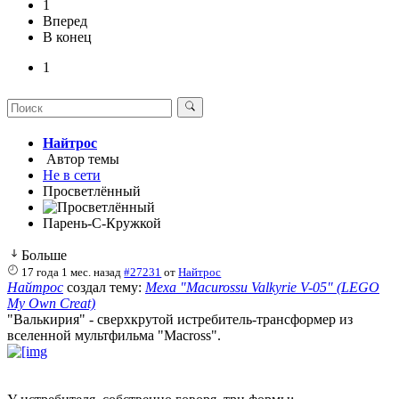
1
Вперед
В конец
1
Найтрос
Автор темы
Не в сети
Просветлённый
Парень-С-Кружкой
Больше
17 года 1 мес. назад
#27231
от
Найтрос
Найтрос
создал тему:
Меха "Macurossu Valkyrie V-05" (LEGO
My Own Creat)
"Валькирия" - сверхкрутой истребитель-трансформер из
вселенной мультфильма "Macross".