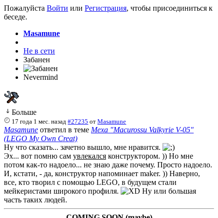
Пожалуйста
Войти
или
Регистрация
, чтобы присоединиться к
беседе.
Masamune
Не в сети
Забанен
Nevermind
Больше
17 года 1 мес. назад
#27235
от
Masamune
Masamune
ответил в теме
Меха "Macurossu Valkyrie V-05"
(LEGO My Own Creat)
Ну что сказать... зачетно вышло, мне нравится.
Эх... вот помню сам
увлекался
конструктором. )) Но мне
потом как-то надоело... не знаю даже почему. Просто надоело.
И, кстати, - да, конструктор напоминает maker. )) Наверно,
все, кто творил с помощью LEGO, в будущем стали
мейкеристами широкого профиля.
Ну или большая
часть таких людей.
COMING SOON (maybe)