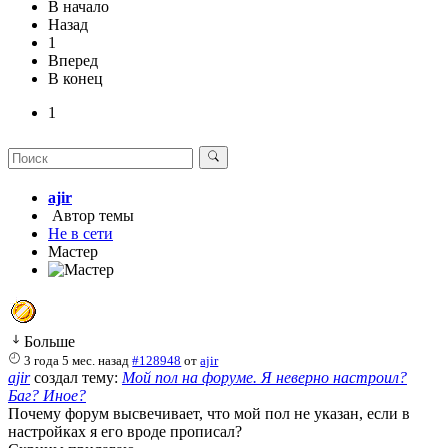
В начало
Назад
1
Вперед
В конец
1
ajir
Автор темы
Не в сети
Мастер
Больше
3 года 5 мес. назад
#128948
от
ajir
ajir
создал тему:
Мой пол на форуме. Я неверно настроил?
Баг? Иное?
Почему форум высвечивает, что мой пол не указан, если в
настройках я его вроде прописал?