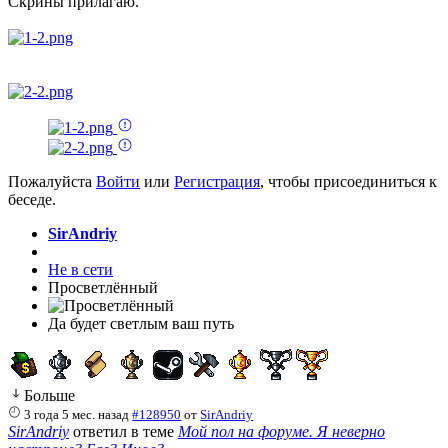
Скрины прилагаю.
Пожалуйста
Войти
или
Регистрация
, чтобы присоединиться к
беседе.
SirAndriy
Не в сети
Просветлённый
Да будет светлым ваш путь
Больше
3 года 5 мес. назад
#128950
от
SirAndriy
SirAndriy
ответил в теме
Мой пол на форуме. Я неверно