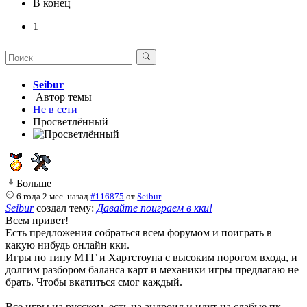
В конец
1
Seibur
Автор темы
Не в сети
Просветлённый
Больше
6 года 2 мес. назад
#116875
от
Seibur
Seibur
создал тему:
Давайте поиграем в кки!
Всем привет!
Есть предложения собраться всем форумом и поиграть в
какую нибудь онлайн кки.
Игры по типу МТГ и Хартстоуна с высоким порогом входа, и
долгим разбором баланса карт и механики игры предлагаю не
брать. Чтобы вкатиться смог каждый.
Все игры на русском, есть на андроид и идут на слабые пк.