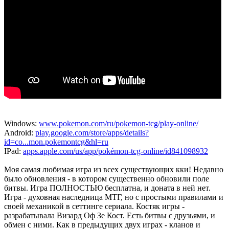
Windows:
www.pokemon.com/ru/pokemon-tcg/play-online/
Android:
play.google.com/store/apps/details?
id=co...mon.pokemontcg&hl=ru
IPad:
apps.apple.com/us/app/pokémon-tcg-online/id841098932
Моя самая любимая игра из всех существующих кки! Недавно
было обновления - в котором существенно обновили поле
битвы. Игра ПОЛНОСТЬЮ бесплатна, и доната в ней нет.
Игра - духовная наследница МТГ, но с простыми правилами и
своей механикой в сеттинге сериала. Костяк игры -
разрабатывала Визард Оф Зе Кост. Есть битвы с друзьями, и
обмен с ними. Как в предыдущих двух играх - кланов и