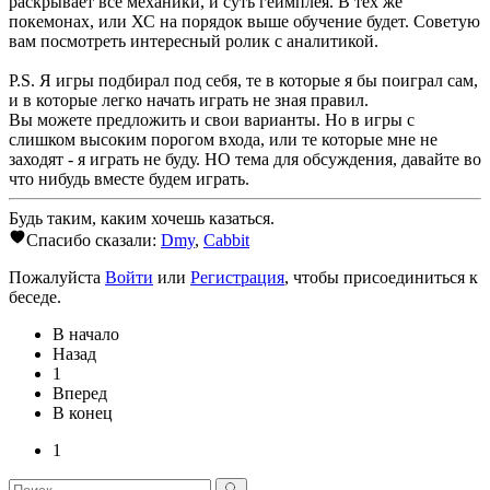
раскрывает все механики, и суть геймплея. В тех же
покемонах, или ХС на порядок выше обучение будет. Советую
вам посмотреть интересный ролик с аналитикой.
P.S. Я игры подбирал под себя, те в которые я бы поиграл сам,
и в которые легко начать играть не зная правил.
Вы можете предложить и свои варианты. Но в игры с
слишком высоким порогом входа, или те которые мне не
заходят - я играть не буду. НО тема для обсуждения, давайте во
что нибудь вместе будем играть.
Будь таким, каким хочешь казаться.
Спасибо сказали:
Dmy
,
Cabbit
Пожалуйста
Войти
или
Регистрация
, чтобы присоединиться к
беседе.
В начало
Назад
1
Вперед
В конец
1