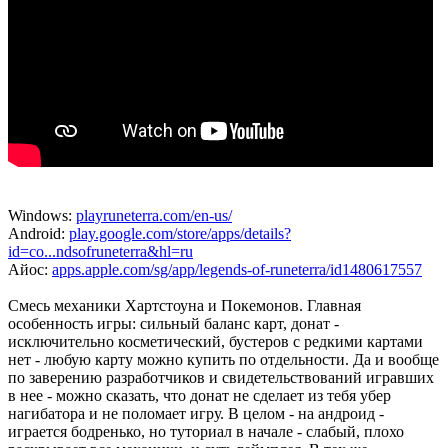
Windows:
playruneterra.com/en-us/
Android:
play.google.com/store/apps/details?
id=co...ndsofruneterra&hl=ru
Айос:
apps.apple.com/sg/app/legends-of-runeterra/id1480617557
Смесь механики Хартстоуна и Покемонов. Главная
особенность игры: сильный баланс карт, донат -
исключительно косметический, бустеров с редкими картами
нет - любую карту можно купить по отдельности. Да и вообще
по заверению разработчиков и свидетельствований игравших
в нее - можно сказать, что донат не сделает из тебя убер
нагибатора и не поломает игру. В целом - на андроид -
играется бодренько, но туториал в начале - слабый, плохо