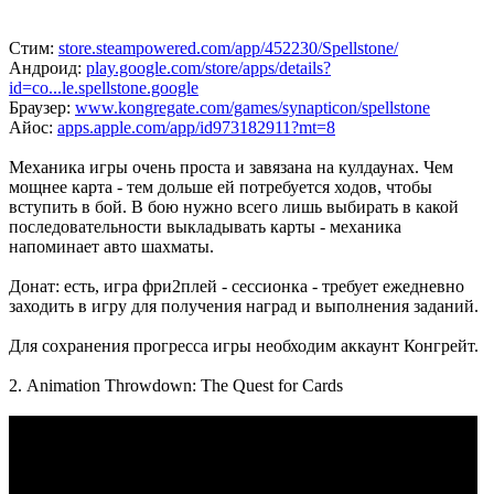
Стим:
store.steampowered.com/app/452230/Spellstone/
Андроид:
play.google.com/store/apps/details?
id=co...le.spellstone.google
Браузер:
www.kongregate.com/games/synapticon/spellstone
Айос:
apps.apple.com/app/id973182911?mt=8
Механика игры очень проста и завязана на кулдаунах. Чем
мощнее карта - тем дольше ей потребуется ходов, чтобы
вступить в бой. В бою нужно всего лишь выбирать в какой
последовательности выкладывать карты - механика
напоминает авто шахматы.
Донат: есть, игра фри2плей - сессионка - требует ежедневно
заходить в игру для получения наград и выполнения заданий.
Для сохранения прогресса игры необходим аккаунт Конгрейт.
2. Animation Throwdown: The Quest for Cards