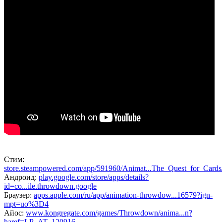
Стим:
store.steampowered.com/app/591960/Animat...The_Quest_for_Cards
Андроид:
play.google.com/store/apps/details?
id=co...ile.throwdown.google
Браузер:
apps.apple.com/ru/app/animation-throwdow...16579?ign-
mpt=uo%3D4
Айос:
www.kongregate.com/games/Throwdown/anima...n?
haref=LP_AT_120916