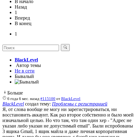
В начало
Назад
1
Вперед
В конец
1
BlackLevel
Автор темы
Не в сети
Бывалый
Больше
6 года 6 мес. назад
#115100
от
BlackLevel
BlackLevel
создал тему:
Проблемы с регистрацией
Я, от слова вообще не могу ни зарегистрироваться, ни
восстановить аккаунт. Как раз второе собственно и было моей
изначальной целью. Но что там, что там один хер - "Адрес не
указан либо указан не допустимый email". Были испробованы
3 ящика Gmail, 1 ящик майла и даже личная корпоративная
почта. И ладно бы оно сверялось с базой уже зареганых