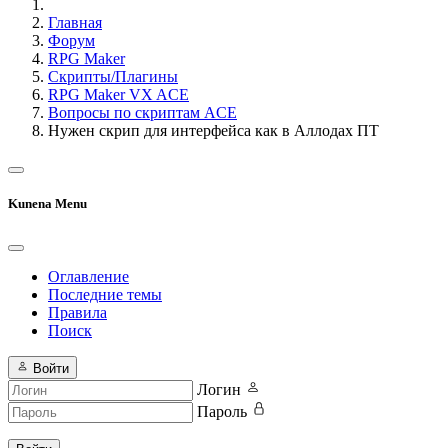
Главная
Форум
RPG Maker
Скрипты/Плагины
RPG Maker VX ACE
Вопросы по скриптам ACE
Нужен скрип для интерфейса как в Аллодах ПТ
Kunena Menu
Оглавление
Последние темы
Правила
Поиск
Войти
Логин
Пароль