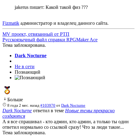
jakerus пишет: Какой такой физ ???
Fizmatik
администратор и владелец данного сайта.
MV проект, отвязанный от РТП
Русскоязычный файл справки RPGMaker Ace
Тема заблокирована.
Dark Nocturne
Не в сети
Познающий
Больше
8 года 2 мес. назад
#103970
от
Dark Nocturne
Dark Nocturne
ответил в теме
Новые темы прекрасно
создаются
А я все спрашивал - кто админ, кто админ, а только ты один
ответил нормально со ссылкой сразу! Что за люди такие...
Тема заблокирована.