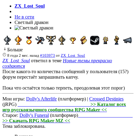
ZX_Lost_Soul
Не в сети
Светлый дракон
Больше
8 года 2 мес. назад
#103973
от
ZX_Lost_Soul
ZX_Lost_Soul
ответил в теме
Новые темы прекрасно
создаются
После какого-то количества сообщений у пользователя (15?)
форум перестаёт запрашивать капчу.
Пока что остаётся только терпеть, преодолевая этот порог)
Мои игры:
Dolly's Afterlife
(платформер) |
Crossed Destinies
(jRPG)
>> Каталог всех
игр русскоязычного сообщества RPG Maker <<
Старое:
Dolly's Funeral
(платформер)
>> Скачать RPG Maker MZ <<
Тема заблокирована.