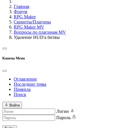
Главная
Форум
RPG Maker
Скрипты/Плагины
RPG Maker MV
Вопросы по плагинам MV
Удаление HUD'а битвы
Kunena Menu
Оглавление
Последние темы
Правила
Поиск
Войти
Логин
Пароль