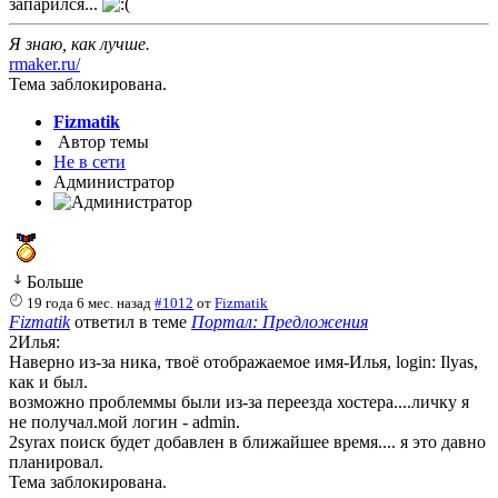
запарился...
Я знаю, как лучше.
rmaker.ru/
Тема заблокирована.
Fizmatik
Автор темы
Не в сети
Администратор
Больше
19 года 6 мес. назад
#1012
от
Fizmatik
Fizmatik
ответил в теме
Портал: Предложения
2Илья:
Наверно из-за ника, твоё отображаемое имя-Илья, login: Ilyas,
как и был.
возможно проблеммы были из-за переезда хостера....личку я
не получал.мой логин - admin.
2syrax поиск будет добавлен в ближайшее время.... я это давно
планировал.
Тема заблокирована.