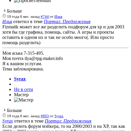
Больше
19 года 6 мес. назад
#744
от
Илья
Илья
ответил в теме
Портал: Предложения
Fizmatik может все же разделить подфорум для xp и для 2003
хотя бы где графика, помощь, сайты. А игры и проекты
оставить в одном их и так не особо много(. Или просто
помощь разделить)
Моя аська 7-315-495.
Моя почта ilya@rpg-maker.info
Я к вашим услугам.
Тема заблокирована.
Syrax
Не в сети
Мастер
Больше
19 года 6 мес. назад
#893
от
Syrax
Syrax
ответил в теме
Портал: Предложения
Если делить форум мэйкера, то на 2000/2003 и на ХР, так как