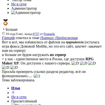
Не в сети
Администратор
Больше
19 года 6 мес. назад
#737
от
Fizmatik
Fizmatik
ответил в теме
Портал: Предложения
Вот и всё, мы избавились от файлов на
rpgmaker.ru
(осталась
игра фокса Домовой Мобби, но это-его сайт, захочет -закачает
нам на сервер)
и больше не будем нагружать
их сервер
+ у нас - единственное место в Росии, где доступен
RPG
Maker XP
. Он доступен с нашего сервера.
Просьба проверить ссылки раздела редактор, всё-ли
функционально..... :
Тема заблокирована.
Илья
Не в сети
Просветлённый