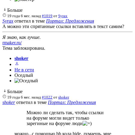
Больше
19 года 6 мес. назад
#1019
от
Syrax
Syrax
ответил в теме
Портал: Предложения
А можно эти спрятанные ссылки вставлять в текст самим?
Я знаю, как лучше.
rmaker.ru/
Тема заблокирована.
shoker
Не в сети
Оседлый
Больше
19 года 6 мес. назад
#1022
от
shoker
shoker
ответил в теме
Портал: Предложения
Можно ли сделать так, чтобы ссылки
на форуме могли видет только
зарегиные на форуме люди
можно...с помощью bb кода hide, думаешь, мне