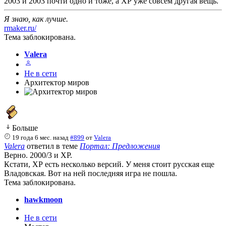
2003 и 2003 почти одно и тоже, а ХР уже совсем другая вещь.
Я знаю, как лучше.
rmaker.ru/
Тема заблокирована.
Valera
Не в сети
Архитектор миров
Больше
19 года 6 мес. назад
#899
от
Valera
Valera
ответил в теме
Портал: Предложения
Верно. 2000/3 и ХР.
Кстати, ХР есть несколько версий. У меня стоит русская еще
Владовская. Вот на ней последняя игра не пошла.
Тема заблокирована.
hawkmoon
Не в сети