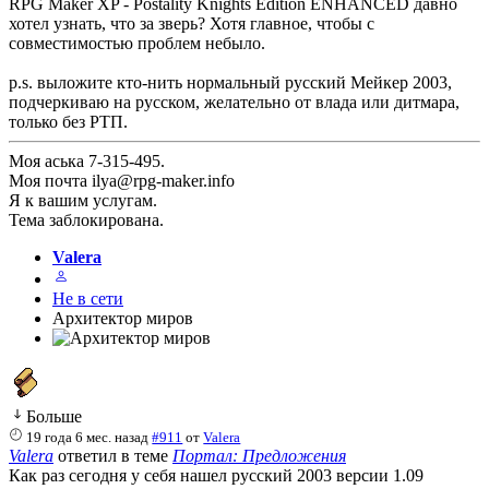
RPG Maker XP - Postality Knights Edition ENHANCED давно
хотел узнать, что за зверь? Хотя главное, чтобы с
совместимостью проблем небыло.
p.s. выложите кто-нить нормальный русский Мейкер 2003,
подчеркиваю на русском, желательно от влада или дитмара,
только без РТП.
Моя аська 7-315-495.
Моя почта ilya@rpg-maker.info
Я к вашим услугам.
Тема заблокирована.
Valera
Не в сети
Архитектор миров
Больше
19 года 6 мес. назад
#911
от
Valera
Valera
ответил в теме
Портал: Предложения
Как раз сегодня у себя нашел русский 2003 версии 1.09