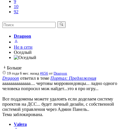
9
10
92
Dragoon
Не в сети
Оседлый
Больше
19 года 6 мес. назад
#656
от
Dragoon
Dragoon
ответил в теме
Портал: Предложения
аааааааааааааа.... чертовы морровиндовцы... ладно одного
человека попросил мож найдет...это я про игру...
Все поддомены можете удалоять если доделаем систему
проектов на ДСС... будет личный дизайн, с собственной
системой управления через Админ Панель..
Тема заблокирована.
Valera