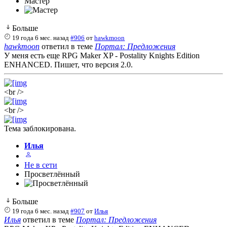
Мастер
Больше
19 года 6 мес. назад
#906
от
hawkmoon
hawkmoon
ответил в теме
Портал: Предложения
У меня есть еще RPG Maker XP - Postality Knights Edition
ENHANCED. Пишет, что версия 2.0.
<br />
<br />
Тема заблокирована.
Илья
Не в сети
Просветлённый
Больше
19 года 6 мес. назад
#907
от
Илья
Илья
ответил в теме
Портал: Предложения