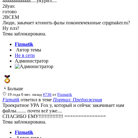
ааааааааааааа.....укурил....
2ilyas:
готово
2ВСЕМ
Люди, закачает ктонить фалы поконекчекнные сrpgmaker.ru?
Ну плз?
Тема заблокирована.
Fizmatik
Автор темы
Не в сети
Администратор
Больше
19 года 6 мес. назад
#736
от
Fizmatik
Fizmatik
ответил в теме
Портал: Предложения
Троекратное УРА Fox y, который и сейчас закачивает нам
файлы........ почти всё уже....
СПАСИБО ЕМУ!!!!!!!!!!!!!!!! ===============
Тема заблокирована.
Fizmatik
Автор темы