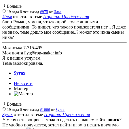
Больше
19 года 6 мес. назад
#975
от
Илья
Илья
ответил в теме
Портал: Предложения
блин Роман, у меня, что-то проблема с личными
сообщениями. То пишет, что такого пользователя нет... Я даже
не знаю, теме дошло мое сообщение..? может это из-за смены
ника?
Моя аська 7-315-495.
Моя почта ilya@rpg-maker.info
Я к вашим услугам.
Тема заблокирована.
Syrax
Не в сети
Мастер
Больше
19 года 6 мес. назад
#1006
от
Syrax
Syrax
ответил в теме
Портал: Предложения
У меня есть вопрос: а можно сделать на вашем сайте
поиск
?
Не удобно получается, хотел найти игру, а искать вручную