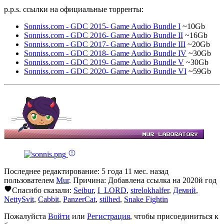
p.p.s. ссылки на официальные торренты:
Sonniss.com - GDC 2015- Game Audio Bundle I
~10Gb
Sonniss.com - GDC 2016- Game Audio Bundle II
~16Gb
Sonniss.com - GDC 2017- Game Audio Bundle III
~20Gb
Sonniss.com - GDC 2018- Game Audio Bundle IV
~30Gb
Sonniss.com - GDC 2019- Game Audio Bundle V
~30Gb
Sonniss.com - GDC 2020- Game Audio Bundle VI
~59Gb
Последнее редактирование: 5 года 11 мес. назад
пользователем
Mur
. Причина: Добавлена ссылка на 2020й год
Спасибо сказали:
Seibur
,
I_LORD
,
strelokhalfer
,
Демий
,
NettySvit
,
Cabbit
,
PanzerCat
,
stilhed
,
Snake Fightin
Пожалуйста
Войти
или
Регистрация
, чтобы присоединиться к