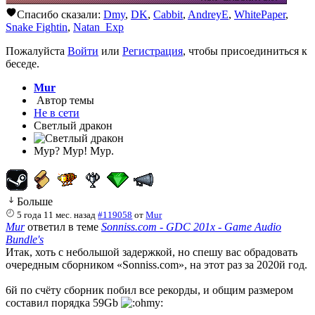
Спасибо сказали:
Dmy
,
DK
,
Cabbit
,
AndreyE
,
WhitePaper
,
Snake Fightin
,
Natan_Exp
Пожалуйста
Войти
или
Регистрация
, чтобы присоединиться к
беседе.
Mur
Автор темы
Не в сети
Светлый дракон
Мур? Мур! Мур.
Больше
5 года 11 мес. назад
#119058
от
Mur
Mur
ответил в теме
Sonniss.com - GDC 201x - Game Audio
Bundle's
Итак, хоть с небольшой задержкой, но спешу вас обрадовать
очередным сборником «Sonniss.com», на этот раз за 2020й год.
6й по счёту сборник побил все рекорды, и общим размером
составил порядка 59Gb