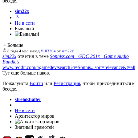
беседе.
sim22x
Не в сети
Бывалый
Больше
8 года 4 мес. назад
#103304
от
sim22x
sim22x
ответил в теме
Sonniss.com - GDC 201x - Game Audio
Bundle's
www.reddit.com/r/gamedev/search?q=Sonnis...sort=relevance&t=all
Тут еще больше паков.
Пожалуйста
Войти
или
Регистрация
, чтобы присоединиться к
беседе.
strelokhalfer
Не в сети
Архитектор миров
Знатный грамотей