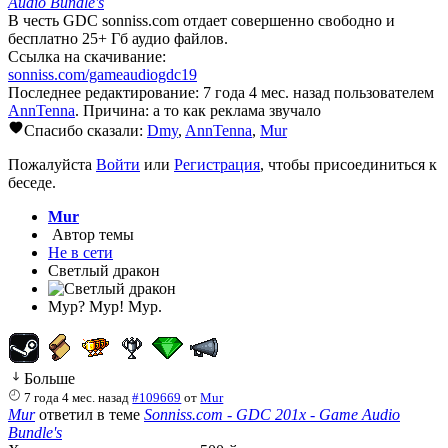
Audio Bundle's
В честь GDC sonniss.com отдает совершенно свободно и
бесплатно 25+ Гб аудио файлов.
Ссылка на скачивание:
sonniss.com/gameaudiogdc19
Последнее редактирование: 7 года 4 мес. назад пользователем
AnnTenna
. Причина: а то как реклама звучало
Спасибо сказали:
Dmy
,
AnnTenna
,
Mur
Пожалуйста
Войти
или
Регистрация
, чтобы присоединиться к
беседе.
Mur
Автор темы
Не в сети
Светлый дракон
Мур? Мур! Мур.
Больше
7 года 4 мес. назад
#109669
от
Mur
Mur
ответил в теме
Sonniss.com - GDC 201x - Game Audio
Bundle's