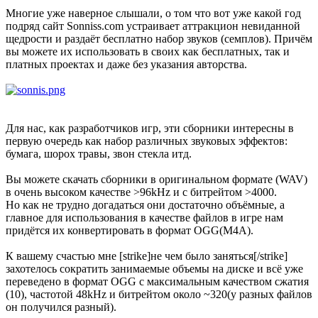
Многие уже наверное слышали, о том что вот уже какой год
подряд сайт Sonniss.com устраивает аттракцион невиданной
щедрости и раздаёт бесплатно набор звуков (семплов). Причём
вы можете их использовать в своих как бесплатных, так и
платных проектах и даже без указания авторства.
Для нас, как разработчиков игр, эти сборники интересны в
первую очередь как набор различных звуковых эффектов:
бумага, шорох травы, звон стекла итд.
Вы можете скачать сборники в оригинальном формате (WAV)
в очень высоком качестве >96kHz и с битрейтом >4000.
Но как не трудно догадаться они достаточно объёмные, а
главное для использования в качестве файлов в игре нам
придётся их конвертировать в формат OGG(M4A).
К вашему счастью мне [strike]не чем было заняться[/strike]
захотелось сократить занимаемые объемы на диске и всё уже
переведено в формат OGG с максимальным качеством сжатия
(10), частотой 48kHz и битрейтом около ~320(у разных файлов
он получился разный).