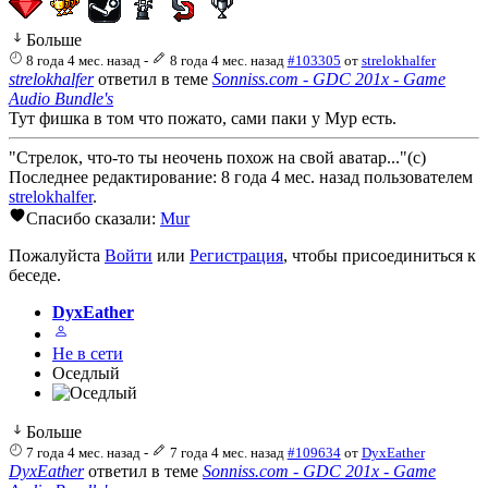
Больше
8 года 4 мес. назад
-
8 года 4 мес. назад
#103305
от
strelokhalfer
strelokhalfer
ответил в теме
Sonniss.com - GDC 201x - Game
Audio Bundle's
Тут фишка в том что пожато, сами паки у Мур есть.
"Стрелок, что-то ты неочень похож на свой аватар..."(с)
Последнее редактирование: 8 года 4 мес. назад пользователем
strelokhalfer
.
Спасибо сказали:
Mur
Пожалуйста
Войти
или
Регистрация
, чтобы присоединиться к
беседе.
DyxEather
Не в сети
Оседлый
Больше
7 года 4 мес. назад
-
7 года 4 мес. назад
#109634
от
DyxEather
DyxEather
ответил в теме
Sonniss.com - GDC 201x - Game