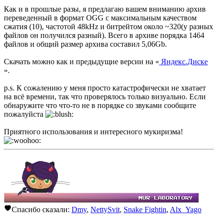
Как и в прошлые разы, я предлагаю вашем вниманию архив
переведенный в формат OGG с максимальным качеством
сжатия (10), частотой 48kHz и битрейтом около ~320(у разных
файлов он получился разный). Всего в архиве порядка 1464
файлов и общий размер архива составил 5,06Gb.
Скачать можно как и предыдущие версии на «
Яндекс.Диске
».
p.s. К сожалению у меня просто катастрофически не хватает
на всё времени, так что проверялось только визуально. Если
обнаружите что что-то не в порядке со звуками сообщите
пожалуйста
Приятного использования и интересного мукиризма!
Спасибо сказали:
Dmy
,
NettySvit
,
Snake Fightin
,
Alx_Yago