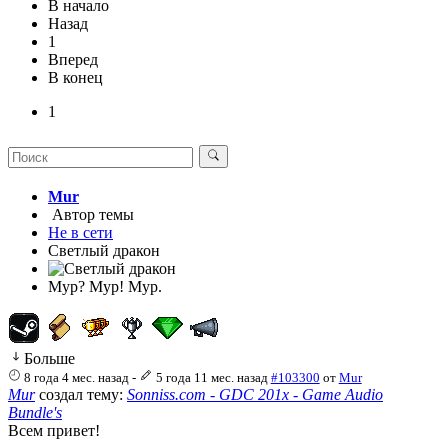
В начало
Назад
1
Вперед
В конец
1
Mur
Автор темы
Не в сети
Светлый дракон
Мур? Мур! Мур.
Больше
8 года 4 мес. назад
-
5 года 11 мес. назад
#103300
от
Mur
Mur
создал тему:
Sonniss.com - GDC 201x - Game Audio
Bundle's
Всем привет!