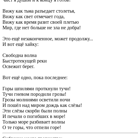
Вижу как тьма разъедает столетья,
Вижу как свет отмечает года,
Вижу как время разит своей плетью
Мир, где нет больше не зла не добра!
Это ещё незаконченное, может продолжу...
И вот ещё хайку:
Свободна волна
Быстротекущей реки
Освежит берег.
Вот ещё одно, пока последнее:
Горы шпилями проткнули тучи!
Тучи гневом породили грозы!
Грозы молниями осветили ночи
И пошёл над миром дождь как слёзы!
Эти слёзы скорби были полны
И печали о погибших в море!
Только море разбивает волны
О те горы, что отпели горе!