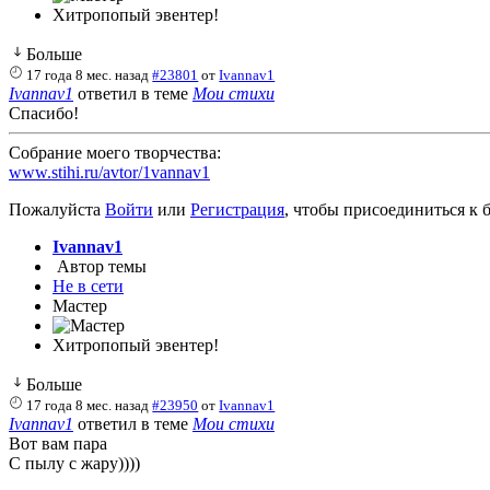
Хитропопый эвентер!
Больше
17 года 8 мес. назад
#23801
от
Ivannav1
Ivannav1
ответил в теме
Мои стихи
Спасибо!
Собрание моего творчества:
www.stihi.ru/avtor/1vannav1
Пожалуйста
Войти
или
Регистрация
, чтобы присоединиться к б
Ivannav1
Автор темы
Не в сети
Мастер
Хитропопый эвентер!
Больше
17 года 8 мес. назад
#23950
от
Ivannav1
Ivannav1
ответил в теме
Мои стихи
Вот вам пара
С пылу с жару))))