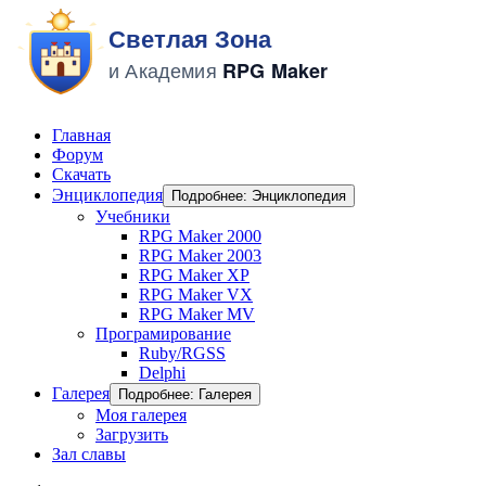
Главная
Форум
Скачать
Энциклопедия
Подробнее: Энциклопедия
Учебники
RPG Maker 2000
RPG Maker 2003
RPG Maker XP
RPG Maker VX
RPG Maker MV
Програмирование
Ruby/RGSS
Delphi
Галерея
Подробнее: Галерея
Моя галерея
Загрузить
Зал славы