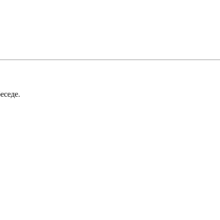
еседе.