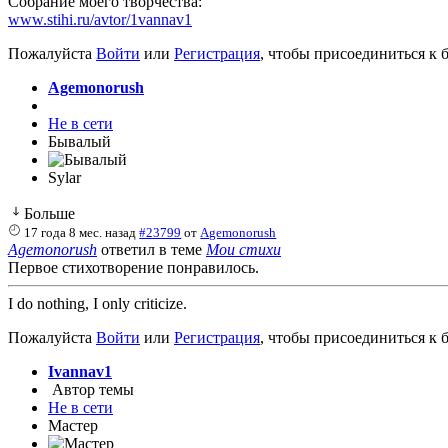
Собрание моего творчества:
www.stihi.ru/avtor/1vannav1
Пожалуйста
Войти
или
Регистрация
, чтобы присоединиться к б
Agemonorush
Не в сети
Бывалый
Sylar
Больше
17 года 8 мес. назад
#23799
от
Agemonorush
Agemonorush
ответил в теме
Мои стихи
Первое стихотворение понравилось.
I do nothing, I only criticize.
Пожалуйста
Войти
или
Регистрация
, чтобы присоединиться к б
Ivannav1
Автор темы
Не в сети
Мастер