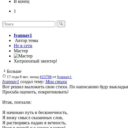
В конец
1
Ivannav1
Автор темы
Не в сети
Мастер
Хитропопый эвентер!
Больше
17 года 8 мес. назад
#23798
от
Ivannav1
Ivannav1
создал тему:
Мои стихи
Вот решил выложить свои стихи. По написанию буду выкладыв
Просьба оценить, покритиковать!
Итак, поехали:
Я начинаю путь в бесконечность,
Я вижу смысл сказанных слов,
Я растворяясь падаю в вечность,
Чист я душой и к концу я готов!