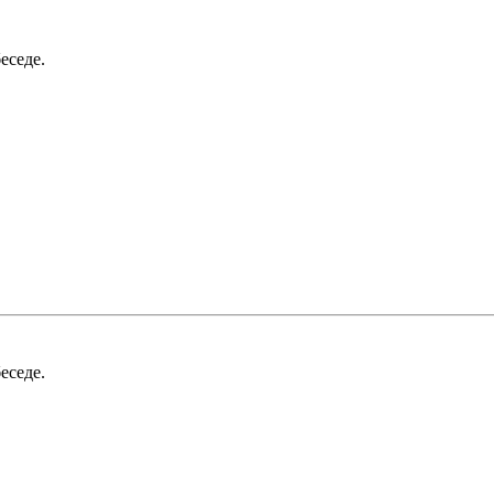
еседе.
еседе.