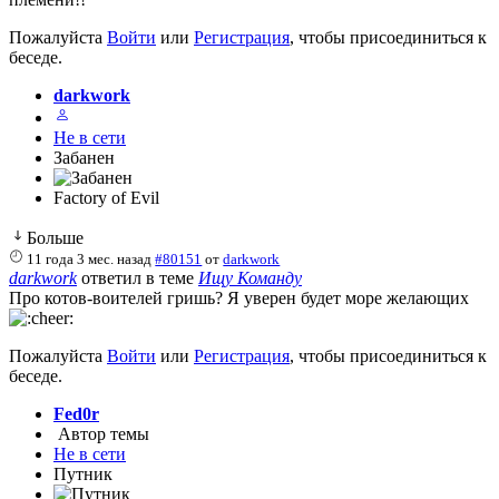
Пожалуйста
Войти
или
Регистрация
, чтобы присоединиться к
беседе.
darkwork
Не в сети
Забанен
Factory of Evil
Больше
11 года 3 мес. назад
#80151
от
darkwork
darkwork
ответил в теме
Ищу Команду
Про котов-воителей гришь? Я уверен будет море желающих
Пожалуйста
Войти
или
Регистрация
, чтобы присоединиться к
беседе.
Fed0r
Автор темы
Не в сети
Путник