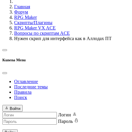
Главная
Форум
RPG Maker
Скрипты/Плагины
RPG Maker VX ACE
Вопросы по скриптам ACE
Нужен скрип для интерфейса как в Аллодах ПТ
Kunena Menu
Оглавление
Последние темы
Правила
Поиск
Войти
Логин
Пароль