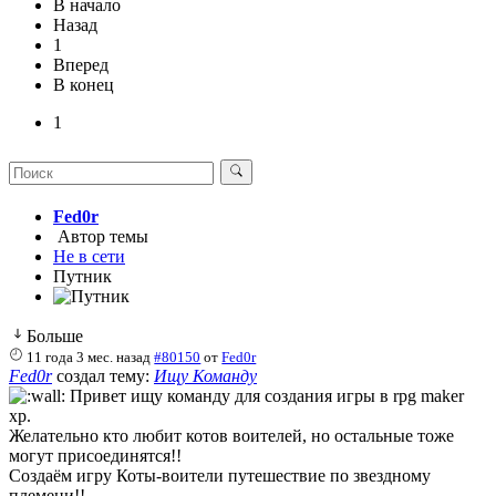
В начало
Назад
1
Вперед
В конец
1
Fed0r
Автор темы
Не в сети
Путник
Больше
11 года 3 мес. назад
#80150
от
Fed0r
Fed0r
создал тему:
Ищу Команду
Привет ищу команду для создания игры в rpg maker
xp.
Желательно кто любит котов воителей, но остальные тоже
могут присоединятся!!
Создаём игру Коты-воители путешествие по звездному
племени!!