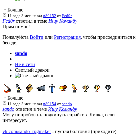
Больше
11 года 3 мес. назад
#80152
от
Fed0r
Fed0r
ответил в теме
Ищу Команду
Прям помог!
Пожалуйста
Войти
или
Регистрация
, чтобы присоединиться к
беседе.
sando
Не в сети
Светлый дракон
Больше
11 года 3 мес. назад
#80154
от
sando
sando
ответил в теме
Ищу Команду
Могу попробовать подкинуть спрайтов. Личка, если
интересует.
vk.com/sando_rpgmaker
- пустая болтовня (приходите)