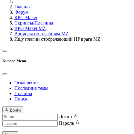
Главная
Форум
RPG Maker
Скрипты/Плагины
RPG Maker MZ
Вопросы по плагинам MZ
Ищу плагин отображающий HP врага MZ
Kunena Menu
Оглавление
Последние темы
Правила
Поиск
Войти
Логин
Пароль