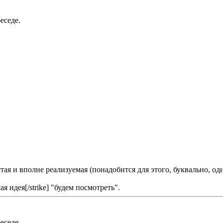
еседе.
ая и вполне реализуемая (понадобится для этого, буквально, оди
я идея[/strike] "будем посмотреть".
еседе.