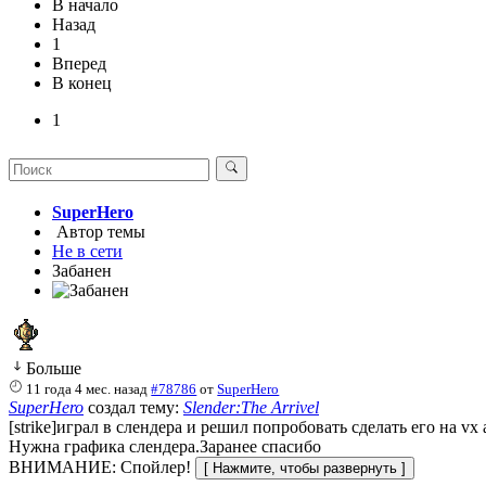
В начало
Назад
1
Вперед
В конец
1
SuperHero
Автор темы
Не в сети
Забанен
Больше
11 года 4 мес. назад
#78786
от
SuperHero
SuperHero
создал тему:
Slender:The Arrivel
[strike]играл в слендера и решил попробовать сделать его на vx ac
Нужна графика слендера.Заранее спасибо
ВНИМАНИЕ: Спойлер!