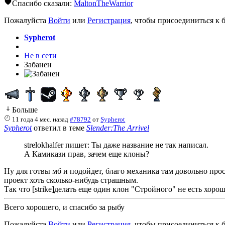
Спасибо сказали:
MaltonTheWarrior
Пожалуйста
Войти
или
Регистрация
, чтобы присоединиться к б
Sypherot
Не в сети
Забанен
Больше
11 года 4 мес. назад
#78792
от
Sypherot
Sypherot
ответил в теме
Slender:The Arrivel
strelokhalfer пишет: Ты даже название не так написал.
А Камикази прав, зачем еще клоны?
Ну для готвы мб и подойдет, благо механика там довольно прост
проект хоть сколько-нибудь страшным.
Так что [strike]делать еще один клон "Стройного" не есть хороша
Всего хорошего, и спасибо за рыбу
Пожалуйста
Войти
или
Регистрация
, чтобы присоединиться к б