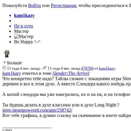
Пожалуйста
Войти
или
Регистрация
, чтобы присоединиться к б
kam1kazy
Не в сети
Мастер
Be Happy ^-^
Больше
11 года 4 мес. назад
-
11 года 4 мес. назад
#78789
от
kam1kazy
kam1kazy
ответил в теме
Slender:The Arrivel
Что конкретно тебе надо? Тайлы схожие с локациями игры Slen
деревни и все в этом духе. А вместо Слендера какого нибудь п
А копий слендора мы уже наигрались, их и на пк, и на телефон
Ты будешь делать в духе классики или в духе Long Night ?
store.steampowered.com/app/258742/
Вот тебе графика, я думаю ссылку на скачивание в инете найдеш
_____________________