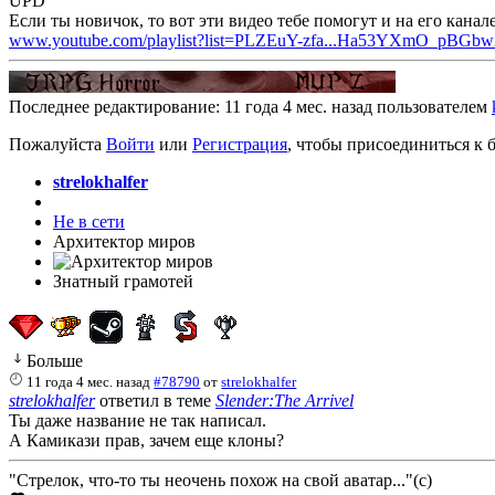
UPD
Если ты новичок, то вот эти видео тебе помогут и на его канал
www.youtube.com/playlist?list=PLZEuY-zfa...Ha53YXmO_pBGb
Последнее редактирование: 11 года 4 мес. назад пользователем
Пожалуйста
Войти
или
Регистрация
, чтобы присоединиться к б
strelokhalfer
Не в сети
Архитектор миров
Знатный грамотей
Больше
11 года 4 мес. назад
#78790
от
strelokhalfer
strelokhalfer
ответил в теме
Slender:The Arrivel
Ты даже название не так написал.
А Камикази прав, зачем еще клоны?
"Стрелок, что-то ты неочень похож на свой аватар..."(с)