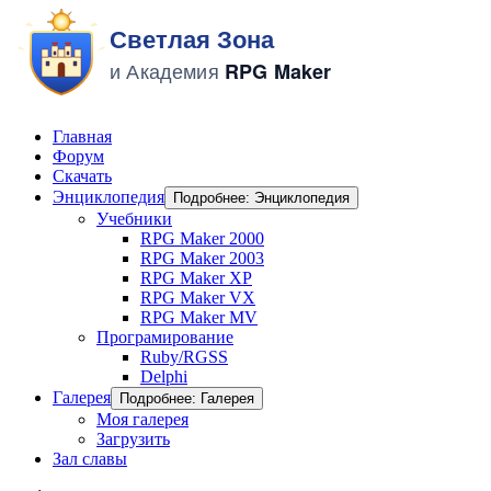
Главная
Форум
Скачать
Энциклопедия
Подробнее: Энциклопедия
Учебники
RPG Maker 2000
RPG Maker 2003
RPG Maker XP
RPG Maker VX
RPG Maker MV
Програмирование
Ruby/RGSS
Delphi
Галерея
Подробнее: Галерея
Моя галерея
Загрузить
Зал славы