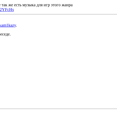
е так же есть музыка для игр этого жанра
w2YFcHs
kam1kazy
.
еседе.