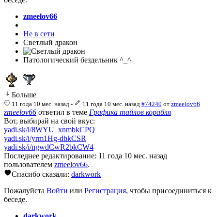
zmeelov66
Не в сети
Светлый дракон
Патологический бездельник ^_^
Больше
11 года 10 мес. назад
-
11 года 10 мес. назад
#74240
от
zmeelov66
zmeelov66
ответил в теме
Графика тайлов корабля
Вот, выбирай на свой вкус:
yadi.sk/i/8WYU_xnmbkCPQ
yadi.sk/i/yrm1Hg-dbkCSR
yadi.sk/i/ngwdCwR2bkCW4
Последнее редактирование: 11 года 10 мес. назад
пользователем
zmeelov66
.
Спасибо сказали:
darkwork
Пожалуйста
Войти
или
Регистрация
, чтобы присоединиться к
беседе.
darkwork