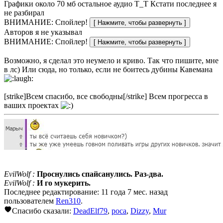
Графики около 70 мб остальное аудио Т_Т Кстати последнее я
не разбирал
ВНИМАНИЕ: Спойлер!
Авторов я не указывал
ВНИМАНИЕ: Спойлер!
Возможно, я сделал это неумело и криво. Так что пишите, мне
в лс) Или сюда, но только, если не боитесь дубины Кавемана
[strike]Всем спасибо, все свободны[/strike] Всем прогресса в
ваших проектах
EvilWolf :
Проснулись спайсанулись. Раз-два.
EvilWolf :
И го мукерить.
Последнее редактирование: 11 года 7 мес. назад
пользователем
Ren310
.
Спасибо сказали:
DeadElf79
,
poca
,
Dizzy
,
Mur