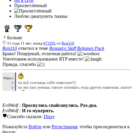
Не в сети
Просветлённый
Люблю джапунить тыквы
Больше
11 года 11 мес. назад
#73291
от
Ren310
Ren310
ответил в теме
Resource Staff Releases Pack
Браво! Пещерный, отличная работа!
Уничтожим использование RTP вместе!
Правда, спасибо
EvilWolf :
Проснулись спайсанулись. Раз-два.
EvilWolf :
И го мукерить.
Спасибо сказали:
Dizzy
Пожалуйста
Войти
или
Регистрация
, чтобы присоединиться к
беседе.