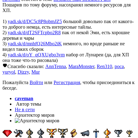
Пошарив по тому форуму, насохранял немного ресурсов для
ХП.
1)
yadi.sk/d/DC5c8P8obmJZ5
большой довольно пак от какого-
то доброго немца, есть интересные тайлы.
2)
yadi.sk/d/dT2SFTcpbo2R8
пак от некой Эми, есть хорошие
деревья и чары
3)
yadi.sk/d/mnhfQ26Mbo2iK
немного, но вроде раньше не
видел таких сборок
4)
yadi.sk/d/oY_qQXUgbo3vm
набор от Лунареи (да, для ХП
она тоже что-то рисовала)
Спасибо сказали:
AnnTenna
,
MaraMonster
,
Ren310
,
poca
,
yuryol
,
Dizzy
,
Mur
Пожалуйста
Войти
или
Регистрация
, чтобы присоединиться к
беседе.
caveman
Автор темы
Не в сети
Архитектор миров