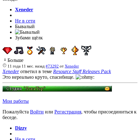
Xeneder
Не в сети
Бывалый
Зубами щёлк
Больше
11 года 11 мес. назад
#73292
от
Xeneder
Xeneder
ответил в теме
Resource Staff Releases Pack
Это нереально круто, спасибище.
Мои работы
Пожалуйста
Войти
или
Регистрация
, чтобы присоединиться к
беседе.
Dizzy
Не в сети