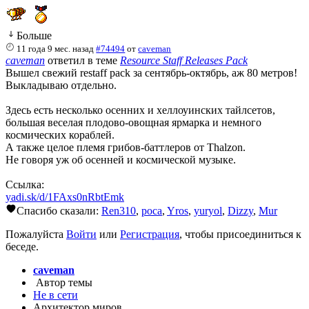
Больше
11 года 9 мес. назад
#74494
от
caveman
caveman
ответил в теме
Resource Staff Releases Pack
Вышел свежий restaff pack за сентябрь-октябрь, аж 80 метров!
Выкладываю отдельно.
Здесь есть несколько осенних и хеллоуинских тайлсетов,
большая веселая плодово-овощная ярмарка и немного
космических кораблей.
А также целое племя грибов-баттлеров от Thalzon.
Не говоря уж об осенней и космической музыке.
Ссылка:
yadi.sk/d/1FAxs0nRbtEmk
Спасибо сказали:
Ren310
,
poca
,
Yros
,
yuryol
,
Dizzy
,
Mur
Пожалуйста
Войти
или
Регистрация
, чтобы присоединиться к
беседе.
caveman
Автор темы
Не в сети
Архитектор миров