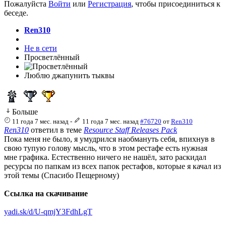
Пожалуйста
Войти
или
Регистрация
, чтобы присоединиться к
беседе.
Ren310
Не в сети
Просветлённый
Люблю джапунить тыквы
Больше
11 года 7 мес. назад
-
11 года 7 мес. назад
#76720
от
Ren310
Ren310
ответил в теме
Resource Staff Releases Pack
Пока меня не было, я умудрился наобмануть себя, впихнув в
свою тупую голову мысль, что в этом рестафе есть нужная
мне графика. Естественно ничего не нашёл, зато раскидал
ресурсы по папкам из всех папок рестафов, которые я качал из
этой темы (Спасибо Пещерному)
Ссылка на скачивание
yadi.sk/d/U-qmjY3FdhLgT