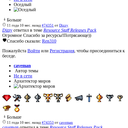
Оседлый
Больше
11 года 10 мес. назад
#74351
от
Dizzy
Dizzy
ответил в теме
Resource Staff Releases Pack
Огромное Спасибо за ресурсы!Потрясающе))
Спасибо сказали:
Ren310
Пожалуйста
Войти
или
Регистрация
, чтобы присоединиться к
беседе.
caveman
Автор темы
Не в сети
Архитектор миров
Больше
11 года 10 мес. назад
#74353
от
caveman
caveman
ответил в теме
Resource Staff Releases Pack