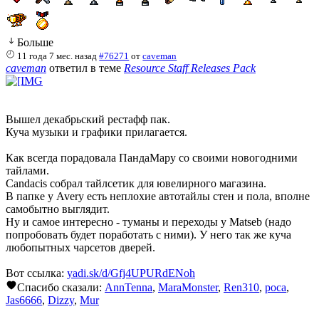
Больше
11 года 7 мес. назад
#76271
от
caveman
caveman
ответил в теме
Resource Staff Releases Pack
Вышел декабрьский рестафф пак.
Куча музыки и графики прилагается.
Как всегда порадовала ПандаМару со своими новогодними
тайлами.
Candacis собрал тайлсетик для ювелирного магазина.
В папке у Avery есть неплохие автотайлы стен и пола, вполне
самобытно выглядит.
Ну и самое интересно - туманы и переходы у Matseb (надо
попробовать будет поработать с ними). У него так же куча
любопытных чарсетов дверей.
Вот ссылка:
yadi.sk/d/Gfj4UPURdENoh
Спасибо сказали:
AnnTenna
,
MaraMonster
,
Ren310
,
poca
,
Jas6666
,
Dizzy
,
Mur