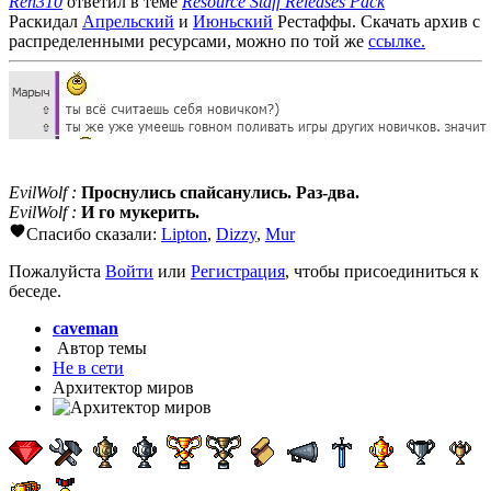
Ren310
ответил в теме
Resource Staff Releases Pack
Раскидал
Апрельский
и
Июньский
Рестаффы. Скачать архив с
распределенными ресурсами, можно по той же
ссылке.
EvilWolf :
Проснулись спайсанулись. Раз-два.
EvilWolf :
И го мукерить.
Спасибо сказали:
Lipton
,
Dizzy
,
Mur
Пожалуйста
Войти
или
Регистрация
, чтобы присоединиться к
беседе.
caveman
Автор темы
Не в сети
Архитектор миров