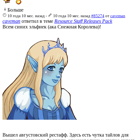
Больше
10 года 10 мес. назад
-
10 года 10 мес. назад
#85274
от
caveman
caveman
ответил в теме
Resource Staff Releases Pack
Всем синих эльфиек (ака Снежная Королева)!
Вышел августовский рестафф. Здесь есть чутка тайлов для