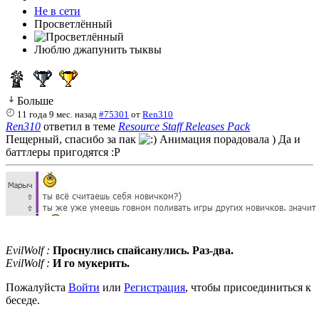
Не в сети
Просветлённый
Люблю джапунить тыквы
Больше
11 года 9 мес. назад
#75301
от
Ren310
Ren310
ответил в теме
Resource Staff Releases Pack
Пещерный, спасибо за пак
Анимация порадовала ) Да и
баттлеры пригодятся :Р
EvilWolf :
Проснулись спайсанулись. Раз-два.
EvilWolf :
И го мукерить.
Пожалуйста
Войти
или
Регистрация
, чтобы присоединиться к
беседе.