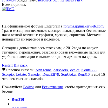
caveman
создал тему:
Resource Staff Releases Pack
Всем поринга.
На официальном форуме Enterbrain (
forums.rpgmakerweb.com/
) раз в месяц или несколько месяцев выкладывают бесплатные
паки всякой всячины: графики, музыки, скриптов. Местами
попадается интересное и полезное.
Сегодня я довыкачал весь этот хлам, с 2012года по август
текущего, перепаковал, разархивировав вложенные папки для
удобства навигации и выложил одним архивом на ядиск.
Restaff Big pack
Спасибо сказали:
AnnTenna
,
darkwork
,
ocelot
,
Kouta555
,
Scorpio
,
Lekste
,
Xeneder
,
DeadElf79
,
SonGoku
,
Ren310
и ещё 16
человек сказали спасибо.
Пожалуйста
Войти
или
Регистрация
, чтобы присоединиться к
беседе.
Ren310