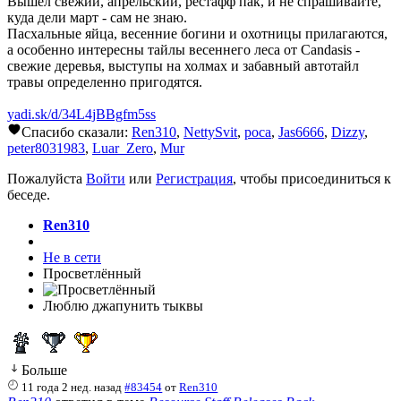
Вышел свежий, апрельский, рестафф пак, и не спрашивайте,
куда дели март - сам не знаю.
Пасхальные яйца, весенние богини и охотницы прилагаются,
а особенно интересны тайлы весеннего леса от Candasis -
свежие деревья, выступы на холмах и забавный автотайл
травы определенно пригодятся.
yadi.sk/d/34L4jBBgfm5ss
Спасибо сказали:
Ren310
,
NettySvit
,
poca
,
Jas6666
,
Dizzy
,
peter8031983
,
Luar_Zero
,
Mur
Пожалуйста
Войти
или
Регистрация
, чтобы присоединиться к
беседе.
Ren310
Не в сети
Просветлённый
Люблю джапунить тыквы
Больше
11 года 2 нед. назад
#83454
от
Ren310