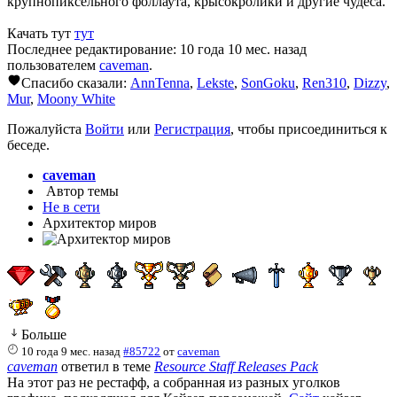
крупнопиксельного фоллаута, крысокролики и другие чудеса.
Качать тут
тут
Последнее редактирование: 10 года 10 мес. назад
пользователем
caveman
.
Спасибо сказали:
AnnTenna
,
Lekste
,
SonGoku
,
Ren310
,
Dizzy
,
Mur
,
Moony White
Пожалуйста
Войти
или
Регистрация
, чтобы присоединиться к
беседе.
caveman
Автор темы
Не в сети
Архитектор миров
Больше
10 года 9 мес. назад
#85722
от
caveman
caveman
ответил в теме
Resource Staff Releases Pack
На этот раз не рестафф, а собранная из разных уголков