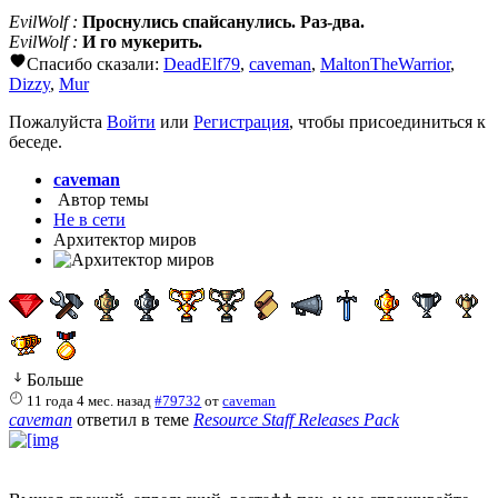
EvilWolf :
Проснулись спайсанулись. Раз-два.
EvilWolf :
И го мукерить.
Спасибо сказали:
DeadElf79
,
caveman
,
MaltonTheWarrior
,
Dizzy
,
Mur
Пожалуйста
Войти
или
Регистрация
, чтобы присоединиться к
беседе.
caveman
Автор темы
Не в сети
Архитектор миров
Больше
11 года 4 мес. назад
#79732
от
caveman
caveman
ответил в теме
Resource Staff Releases Pack