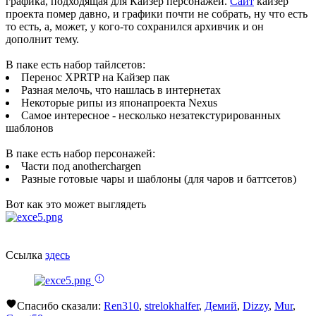
графика, подходящая для Кайзер персонажей.
Сайт
кайзер
проекта помер давно, и графики почти не собрать, ну что есть
то есть, а, может, у кого-то сохранился архивчик и он
дополнит тему.
В паке есть набор тайлсетов:
Перенос XPRTP на Кайзер пак
Разная мелочь, что нашлась в интернетах
Некоторые рипы из японапроекта Nexus
Самое интересное - несколько незатекстурированных
шаблонов
В паке есть набор персонажей:
Части под anotherchargen
Разные готовые чары и шаблоны (для чаров и баттсетов)
Вот как это может выглядеть
Ссылка
здесь
Спасибо сказали:
Ren310
,
strelokhalfer
,
Демий
,
Dizzy
,
Mur
,