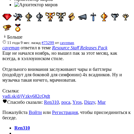
Больше
11 года 9 мес. назад
#75299
от
caveman
caveman
ответил в теме
Resource Staff Releases Pack
Еще не начался ноябрь, но вышел пак за этот месяц, как
всегда, в хэллоуинском стиле.
Отдельного внимания заслуживают чары и баттлеры
(подойдут для боковой для симфонии) 4х всадников. Ну и
музычка такая ничего, мрачноватая.
Ссылка:
yadi.sk/d/jVzkv682cQtdt
Спасибо сказали:
Ren310
,
poca
,
Yros
,
Dizzy
,
Mur
Пожалуйста
Войти
или
Регистрация
, чтобы присоединиться к
беседе.
Ren310