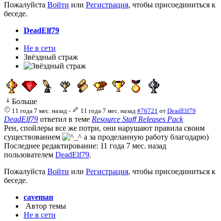
Пожалуйста
Войти
или
Регистрация
, чтобы присоединиться к
беседе.
DeadElf79
Не в сети
Звёздный страж
Больше
11 года 7 мес. назад
-
11 года 7 мес. назад
#76721
от
DeadElf79
DeadElf79
ответил в теме
Resource Staff Releases Pack
Рен, спойлеры все же потри, они нарушают правила своим
существованием
а за проделанную работу благодарю)
Последнее редактирование: 11 года 7 мес. назад
пользователем
DeadElf79
.
Пожалуйста
Войти
или
Регистрация
, чтобы присоединиться к
беседе.
caveman
Автор темы
Не в сети