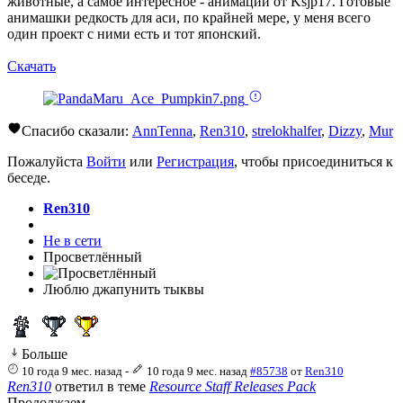
животные, а самое интересное - анимации от Ksjp17. Готовые
анимашки редкость для аси, по крайней мере, у меня всего
один проект с ними есть и тот японский.
Скачать
Спасибо сказали:
AnnTenna
,
Ren310
,
strelokhalfer
,
Dizzy
,
Mur
Пожалуйста
Войти
или
Регистрация
, чтобы присоединиться к
беседе.
Ren310
Не в сети
Просветлённый
Люблю джапунить тыквы
Больше
10 года 9 мес. назад
-
10 года 9 мес. назад
#85738
от
Ren310
Ren310
ответил в теме
Resource Staff Releases Pack
Продолжаем.