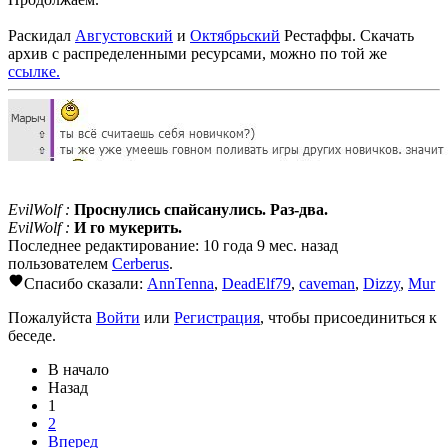
Раскидал
Августовский
и
Октябрьский
Рестаффы. Скачать
архив с распределенными ресурсами, можно по той же
ссылке.
EvilWolf :
Проснулись спайсанулись. Раз-два.
EvilWolf :
И го мукерить.
Последнее редактирование: 10 года 9 мес. назад
пользователем
Cerberus
.
Спасибо сказали:
AnnTenna
,
DeadElf79
,
caveman
,
Dizzy
,
Mur
Пожалуйста
Войти
или
Регистрация
, чтобы присоединиться к
беседе.
В начало
Назад
1
2
Вперед