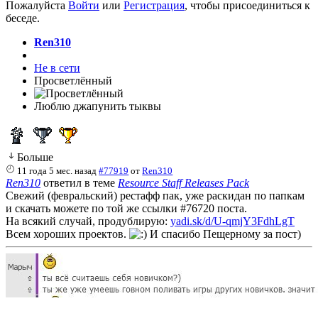
Пожалуйста
Войти
или
Регистрация
, чтобы присоединиться к
беседе.
Ren310
Не в сети
Просветлённый
Люблю джапунить тыквы
Больше
11 года 5 мес. назад
#77919
от
Ren310
Ren310
ответил в теме
Resource Staff Releases Pack
Свежий (февральский) рестафф пак, уже раскидан по папкам
и скачать можете по той же ссылки #76720 поста.
На всякий случай, продублирую:
yadi.sk/d/U-qmjY3FdhLgT
Всем хороших проектов.
И спасибо Пещерному за пост)