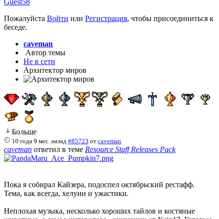
Guest58
Пожалуйста
Войти
или
Регистрация
, чтобы присоединиться к
беседе.
caveman
Автор темы
Не в сети
Архитектор миров
Больше
10 года 9 мес. назад
#85723
от
caveman
caveman
ответил в теме
Resource Staff Releases Pack
Пока я собирал Кайзера, подоспел октябрьский рестафф.
Тема, как всегда, хелуин и ужастики.
Неплохая музыка, несколько хороших тайлов и костяные