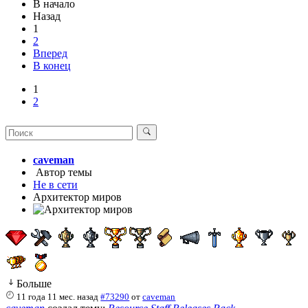
В начало
Назад
1
2
Вперед
В конец
1
2
caveman
Автор темы
Не в сети
Архитектор миров
Больше
11 года 11 мес. назад
#73290
от
caveman