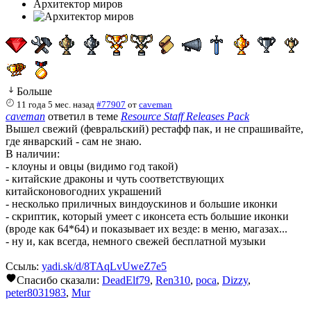
Архитектор миров
Больше
11 года 5 мес. назад
#77907
от
caveman
caveman
ответил в теме
Resource Staff Releases Pack
Вышел свежий (февральский) рестафф пак, и не спрашивайте,
где январский - сам не знаю.
В наличии:
- клоуны и овцы (видимо год такой)
- китайские драконы и чуть соответствующих
китайсконовогодних украшений
- несколько приличных виндоускинов и большие иконки
- скриптик, который умеет с иконсета есть большие иконки
(вроде как 64*64) и показывает их везде: в меню, магазах...
- ну и, как всегда, немного свежей бесплатной музыки
Ссыль:
yadi.sk/d/8TAqLvUweZ7e5
Спасибо сказали:
DeadElf79
,
Ren310
,
poca
,
Dizzy
,
peter8031983
,
Mur