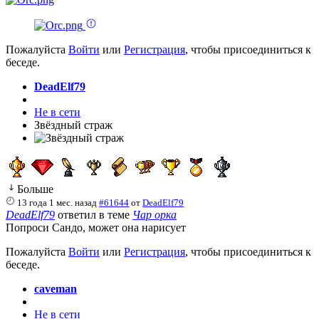
Пожалуйста
Войти
или
Регистрация
, чтобы присоединиться к
беседе.
DeadElf79
Не в сети
Звёздный страж
Больше
13 года 1 мес. назад
#61644
от
DeadElf79
DeadElf79
ответил в теме
Чар орка
Попроси Сандо, может она нарисует
Пожалуйста
Войти
или
Регистрация
, чтобы присоединиться к
беседе.
caveman
Не в сети