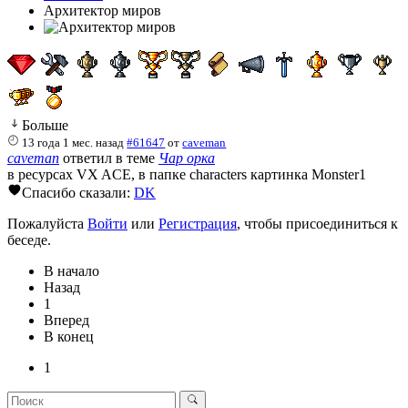
Архитектор миров
Больше
13 года 1 мес. назад
#61647
от
caveman
caveman
ответил в теме
Чар орка
в ресурсах VX ACE, в папке characters картинка Monster1
Спасибо сказали:
DK
Пожалуйста
Войти
или
Регистрация
, чтобы присоединиться к
беседе.
В начало
Назад
1
Вперед
В конец
1