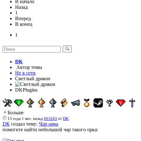
В начало
Назад
1
Вперед
В конец
1
DK
Автор темы
Не в сети
Светлый дракон
DKPlugins
Больше
13 года 1 мес. назад
#61643
от
DK
DK
создал тему:
Чар орка
помогите найти небольшой чар такого орка: