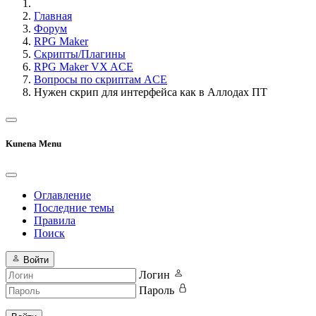
Главная
Форум
RPG Maker
Скрипты/Плагины
RPG Maker VX ACE
Вопросы по скриптам ACE
Нужен скрип для интерфейса как в Аллодах ПТ
Kunena Menu
Оглавление
Последние темы
Правила
Поиск
Войти
Логин
Пароль