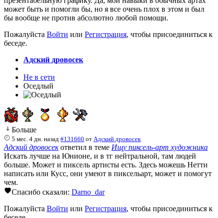
презентабельную графику. Да, мои навыки в обычных артах
может быть и помогли бы, но я все очень плох в этом и был
бы вообще не против абсолютно любой помощи.
Пожалуйста
Войти
или
Регистрация
, чтобы присоединиться к
беседе.
Адский дровосек
Не в сети
Оседлый
Больше
5 мес. 4 дн. назад
#131660
от
Адский дровосек
Адский дровосек
ответил в теме
Ищу пиксель-арт художника
Искать лучше на Юнионе, и в тг нейтральной, там людей
больше. Может и пиксель артисты есть. Здесь можешь Нетти
написать или Кусс, они умеют в пиксельарт, может и помогут
чем.
Спасибо сказали:
Darno_dar
Пожалуйста
Войти
или
Регистрация
, чтобы присоединиться к
беседе.