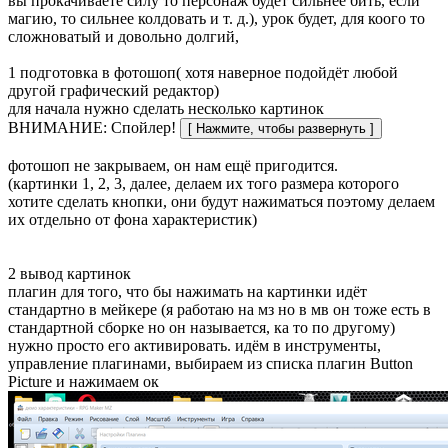
вы прокачиваете силу то персонаж будет сильнее бить, если
магию, то сильнее колдовать и т. д.), урок будет, для коого то
сложноватый и довольно долгий,
1 подготовка в фотошоп( хотя наверное подойдёт любой
другой графический редактор)
для начала нужно сделать несколько картинок
ВНИМАНИЕ: Спойлер!
фотошоп не закрываем, он нам ещё пригодится.
(картинки 1, 2, 3, далее, делаем их того размера которого
хотите сделать кнопки, они будут нажиматься поэтому делаем
их отдельно от фона характеристик)
2 вывод картинок
плагин для того, что бы нажимать на картинки идёт
стандартно в мейкере (я работаю на мз но в мв он тоже есть в
стандартной сборке но он называется, ка то по другому)
нужно просто его активировать. идём в инструменты,
управление плагинами, выбираем из списка плагин Button
Picture и нажимаем ок