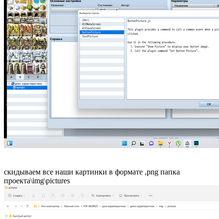
скидываем все наши картинки в формате ,png папка
проекта\img\pictures