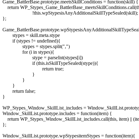
Game_BattlerBase.prototype.meetsSkillConditions = function(skill) {

    return WP_Stypes_Game_BattlerBase_meetsSkillConditions.call(thi
			!this.wpStypesisAnyAdditionalSkillTypeSealed(skill);

};

Game_BattlerBase.prototype.wpStypesisAnyAdditionalSkillTypeSealed
	stypes = skill.meta.stype

	if (stypes != undefined){

		stypes = stypes.split(",")

		for (i in stypes){

			stype = parseInt(stypes[i])

			if (this.isSkillTypeSealed(stype)){

				return true;

			}

		}

	}

	return false;

}

WP_Stypes_Window_SkillList_includes = Window_SkillList.prototyp
Window_SkillList.prototype.includes = function(item) {

    return WP_Stypes_Window_SkillList_includes.call(this, item) || (i
};

Window_SkillList.prototype.wpStypesitemStypes = function(item){
