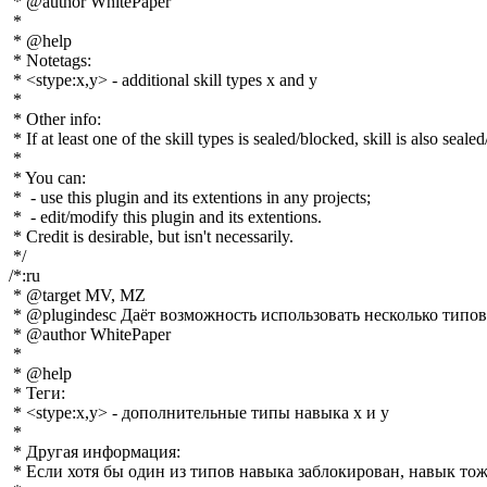
 * @author WhitePaper

 *

 * @help

 * Notetags:

 * <stype:x,y> - additional skill types x and y

 *

 * Other info:

 * If at least one of the skill types is sealed/blocked, skill is also sealed
 * 

 * You can:

 *  - use this plugin and its extentions in any projects; 

 *  - edit/modify this plugin and its extentions.

 * Credit is desirable, but isn't necessarily.

 */

/*:ru

 * @target MV, MZ

 * @plugindesc Даёт возможность использовать несколько типов 
 * @author WhitePaper

 *

 * @help

 * Теги:

 * <stype:x,y> - дополнительные типы навыка x и y

 *

 * Другая информация:

 * Если хотя бы один из типов навыка заблокирован, навык тоже