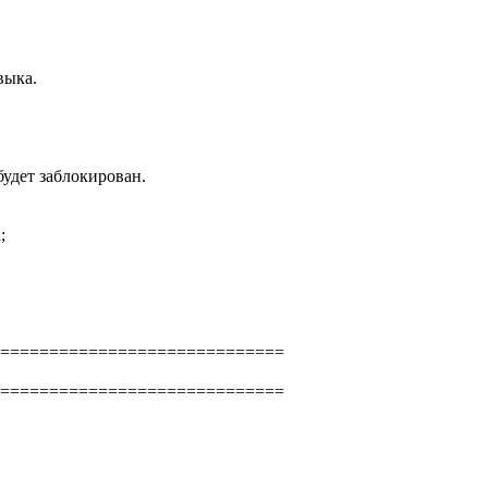
выка.
будет заблокирован.
;
=============================

=============================
