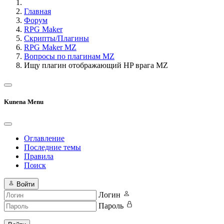
Главная
Форум
RPG Maker
Скрипты/Плагины
RPG Maker MZ
Вопросы по плагинам MZ
Ищу плагин отображающий HP врага MZ
Kunena Menu
Оглавление
Последние темы
Правила
Поиск
Войти
Логин
Пароль