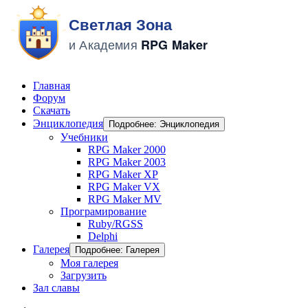
Главная
Форум
Скачать
Энциклопедия
Подробнее: Энциклопедия
Учебники
RPG Maker 2000
RPG Maker 2003
RPG Maker XP
RPG Maker VX
RPG Maker MV
Програмирование
Ruby/RGSS
Delphi
Галерея
Подробнее: Галерея
Моя галерея
Загрузить
Зал славы