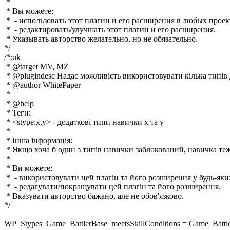
 * 

 * Вы можете:

 *  - использовать этот плагин и его расширения в любых проект
 *  - редактировать/улучшать этот плагин и его расширения.

 * Указывать авторство желательно, но не обязательно.

*/

/*:uk

 * @target MV, MZ

 * @plugindesc Надає можливість використовувати кілька типів д
 * @author WhitePaper

 *

 * @help

 * Теги:

 * <stype:x,y> - додаткові типи навички x та y

 *

 * Інша інформація:

 * Якщо хоча б один з типів навички заблокований, навичка теж 
 *

 * Ви можете:

 *  - використовувати цей плагін та його розширення у будь-яких
 *  - редагувати/покращувати цей плагін та його розширення.

 * Вказувати авторство бажано, але не обов'язково.

*/

WP_Stypes_Game_BattlerBase_meetsSkillConditions = Game_BattlerB