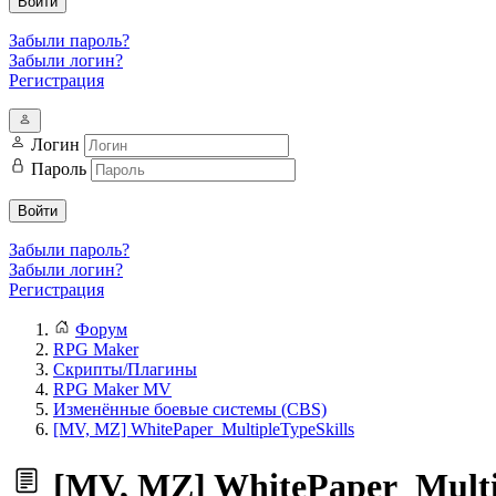
Войти
Забыли пароль?
Забыли логин?
Регистрация
Логин
Пароль
Войти
Забыли пароль?
Забыли логин?
Регистрация
Форум
RPG Maker
Скрипты/Плагины
RPG Maker MV
Изменённые боевые системы (CBS)
[MV, MZ] WhitePaper_MultipleTypeSkills
[MV, MZ] WhitePaper_Multip