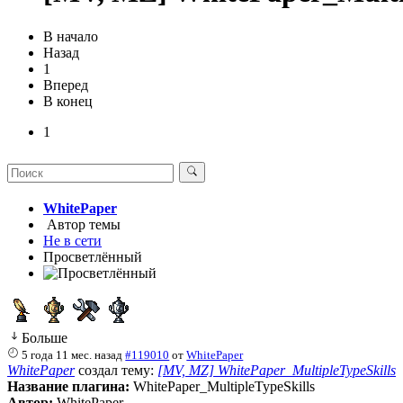
В начало
Назад
1
Вперед
В конец
1
WhitePaper
Автор темы
Не в сети
Просветлённый
Больше
5 года 11 мес. назад
#119010
от
WhitePaper
WhitePaper
создал тему:
[MV, MZ] WhitePaper_MultipleTypeSkills
Название плагина:
WhitePaper_MultipleTypeSkills
Автор:
WhitePaper