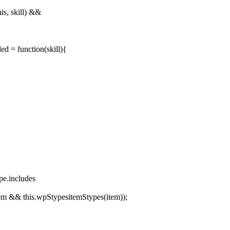
s, skill) &&

 = function(skill){

e.includes

tem && this.wpStypesitemStypes(item));
