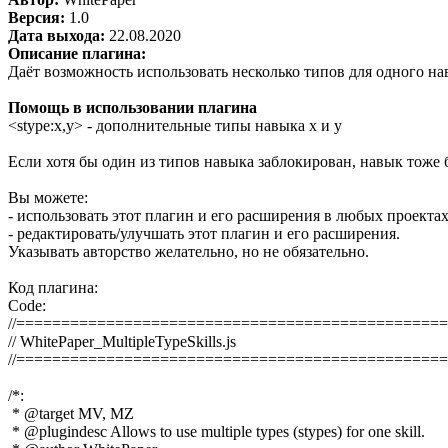
Версия:
1.0
Дата выхода:
22.08.2020
Описание плагина:
Даёт возможность использовать несколько типов для одного на
Помощь в использовании плагина
<stype:x,y> - дополнительные типы навыка x и y
Если хотя бы один из типов навыка заблокирован, навык тоже 
Вы можете:
- использовать этот плагин и его расширения в любых проектах
- редактировать/улучшать этот плагин и его расширения.
Указывать авторство желательно, но не обязательно.
Код плагина:
Code:
//================================================
// WhitePaper_MultipleTypeSkills.js

//================================================
/*:

 * @target MV, MZ

 * @plugindesc Allows to use multiple types (stypes) for one skill.
