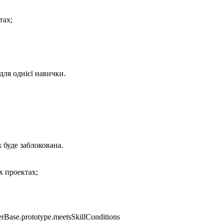
ах; 

ля однієї навички.

буде заблокована.

 проектах; 

ase.prototype.meetsSkillConditions 
