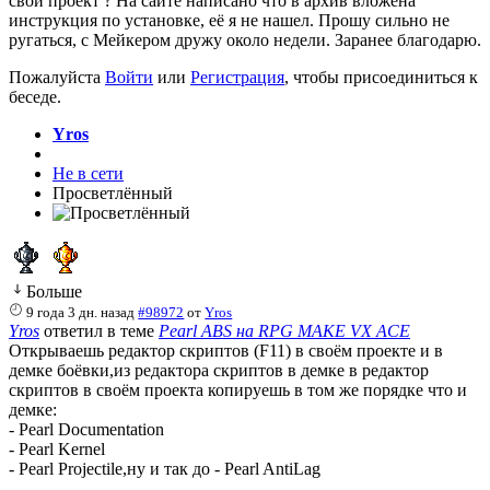
свой проект ? На сайте написано что в архив вложена
инструкция по установке, её я не нашел. Прошу сильно не
ругаться, с Мейкером дружу около недели. Заранее благодарю.
Пожалуйста
Войти
или
Регистрация
, чтобы присоединиться к
беседе.
Yros
Не в сети
Просветлённый
Больше
9 года 3 дн. назад
#98972
от
Yros
Yros
ответил в теме
Pearl ABS на RPG MAKE VX ACE
Открываешь редактор скриптов (F11) в своём проекте и в
демке боёвки,из редактора скриптов в демке в редактор
скриптов в своём проекта копируешь в том же порядке что и
демке:
- Pearl Documentation
- Pearl Kernel
- Pearl Projectile,ну и так до - Pearl AntiLag