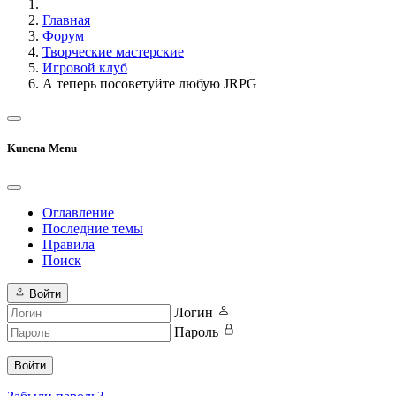
Главная
Форум
Творческие мастерские
Игровой клуб
А теперь посоветуйте любую JRPG
Kunena Menu
Оглавление
Последние темы
Правила
Поиск
Войти
Логин
Пароль
Войти