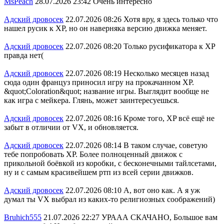
MsPeach
28.07.2026 23:42
Очень интересно
Адский дровосек
22.07.2026 08:26
Хотя вру, я здесь только что
нашел русик к XP, но он наверняка версию движка меняет.
Адский дровосек
22.07.2026 08:20
Только русификатора к ХР
правда нет(
Адский дровосек
22.07.2026 08:19
Несколько месяцев назад
сюда один француз приносил игру на прокачанном XP.
&quot;Coloration&quot; название игры. Выглядит вообще не
как игра с мейкера. Глянь, может заинтересуешься.
Адский дровосек
22.07.2026 08:16
Кроме того, XP всё ещё не
забыт в отличии от VX, и обновляется.
Адский дровосек
22.07.2026 08:14
В таком случае, советую
тебе попробовать XP. Более полноценный движок с
прикольной боёвкой из коробки, с бесконечными тайлсетами,
ну и с самым красивейшем ртп из всей серии движков.
Адский дровосек
22.07.2026 08:10
А, вот оно как. А я уж
думал ты VX выбрал из каких-то религиозных соображений)
Bruhich555
21.07.2026 22:27
УРААА СКАЧАНО, Большое вам