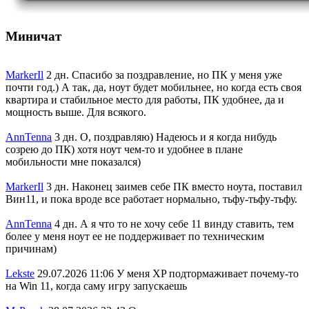
Миничат
MarkerIl
2 дн.
Спасибо за поздравление, но ПК у меня уже
почти год.) А так, да, ноут будет мобильнее, но когда есть своя
квартира и стабильное место для работы, ПК удобнее, да и
мощность выше. Для всякого.
AnnTenna
3 дн.
О, поздравляю) Надеюсь и я когда нибудь
созрею до ПК) хотя ноут чем-то и удобнее в плане
мобильности мне показался)
MarkerIl
3 дн.
Наконец заимев себе ПК вместо ноута, поставил
Вин11, и пока вроде все работает нормально, тьфу-тьфу-тьфу.
AnnTenna
4 дн.
А я что то не хочу себе 11 винду ставить, тем
более у меня ноут ее не поддерживает по техническим
причинам)
Lekste
29.07.2026 11:06
У меня XP подтормаживает почему-то
на Win 11, когда саму игру запускаешь