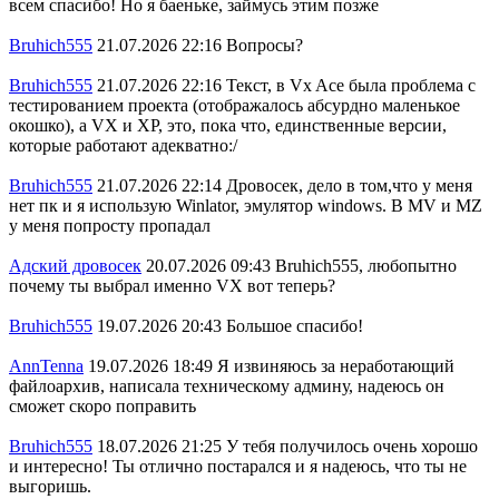
всем спасибо! Но я баеньке, займусь этим позже
Bruhich555
21.07.2026 22:16
Вопросы?
Bruhich555
21.07.2026 22:16
Текст, в Vx Ace была проблема с
тестированием проекта (отображалось абсурдно маленькое
окошко), а VX и XP, это, пока что, единственные версии,
которые работают адекватно:/
Bruhich555
21.07.2026 22:14
Дровосек, дело в том,что у меня
нет пк и я использую Winlator, эмулятор windows. В MV и MZ
у меня попросту пропадал
Адский дровосек
20.07.2026 09:43
Bruhich555, любопытно
почему ты выбрал именно VX вот теперь?
Bruhich555
19.07.2026 20:43
Большое спасибо!
AnnTenna
19.07.2026 18:49
Я извиняюсь за неработающий
файлоархив, написала техническому админу, надеюсь он
сможет скоро поправить
Bruhich555
18.07.2026 21:25
У тебя получилось очень хорошо
и интересно! Ты отлично постарался и я надеюсь, что ты не
выгоришь.