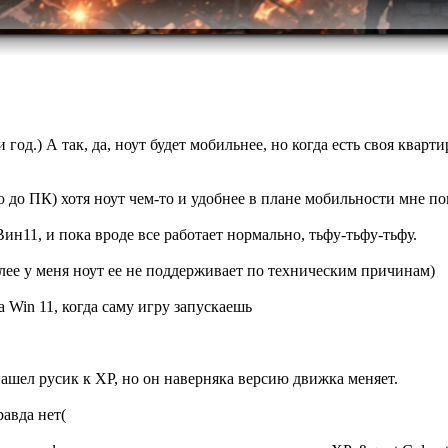
год.) А так, да, ноут будет мобильнее, но когда есть своя кварт
ю до ПК) хотя ноут чем-то и удобнее в плане мобильности мне по
ин11, и пока вроде все работает нормально, тьфу-тьфу-тьфу.
более у меня ноут ее не поддерживает по техническим причинам)
 Win 11, когда саму игру запускаешь
 нашел русик к XP, но он наверняка версию движка меняет.
авда нет(