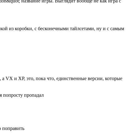
ion&quot; название игры. Выглядит вообще не как игра с
кой из коробки, с бесконечными тайлсетами, ну и с самым
 а VX и XP, это, пока что, единственные версии, которые
ня попросту пропадал
о поправить