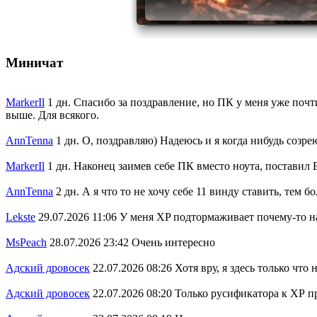
Миничат
MarkerIl
1 дн.
Спасибо за поздравление, но ПК у меня уже почти 
выше. Для всякого.
AnnTenna
1 дн.
О, поздравляю) Надеюсь и я когда нибудь созре
MarkerIl
1 дн.
Наконец заимев себе ПК вместо ноута, поставил В
AnnTenna
2 дн.
А я что то не хочу себе 11 винду ставить, тем 
Lekste
29.07.2026 11:06
У меня XP подтормаживает почему-то на
MsPeach
28.07.2026 23:42
Очень интересно
Адский дровосек
22.07.2026 08:26
Хотя вру, я здесь только что
Адский дровосек
22.07.2026 08:20
Только русификатора к ХР пр