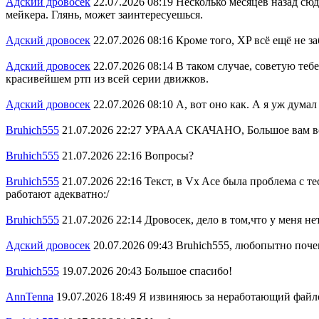
Адский дровосек
22.07.2026 08:19
Несколько месяцев назад сюд
мейкера. Глянь, может заинтересуешься.
Адский дровосек
22.07.2026 08:16
Кроме того, XP всё ещё не з
Адский дровосек
22.07.2026 08:14
В таком случае, советую теб
красивейшем ртп из всей серии движков.
Адский дровосек
22.07.2026 08:10
А, вот оно как. А я уж дума
Bruhich555
21.07.2026 22:27
УРААА СКАЧАНО, Большое вам всем
Bruhich555
21.07.2026 22:16
Вопросы?
Bruhich555
21.07.2026 22:16
Текст, в Vx Ace была проблема с т
работают адекватно:/
Bruhich555
21.07.2026 22:14
Дровосек, дело в том,что у меня н
Адский дровосек
20.07.2026 09:43
Bruhich555, любопытно поче
Bruhich555
19.07.2026 20:43
Большое спасибо!
AnnTenna
19.07.2026 18:49
Я извиняюсь за неработающий файло