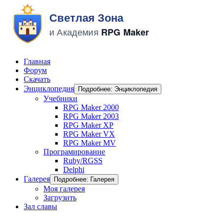
Главная
Форум
Скачать
Энциклопедия
Подробнее: Энциклопедия
Учебники
RPG Maker 2000
RPG Maker 2003
RPG Maker XP
RPG Maker VX
RPG Maker MV
Програмирование
Ruby/RGSS
Delphi
Галерея
Подробнее: Галерея
Моя галерея
Загрузить
Зал славы