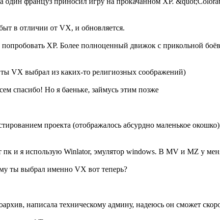
а один француз приносил игру на прокачанном XP. &quot;Colorat
абыт в отличии от VX, и обновляется.
е попробовать XP. Более полноценный движок с прикольной боёв
л ты VX выбрал из каких-то религиозных соображений)
 спасибо! Но я баеньке, займусь этим позже
естированием проекта (отображалось абсурдно маленькое окошко),
ет пк и я использую Winlator, эмулятор windows. В MV и MZ у ме
му ты выбрал именно VX вот теперь?
архив, написала техническому админу, надеюсь он сможет скор