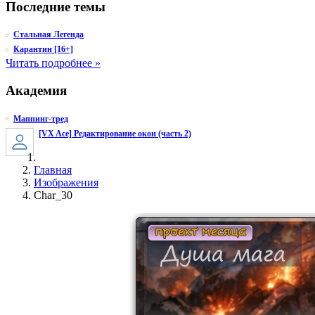
Последние темы
Стальная Легенда
Карантин [16+]
Читать подробнее »
Академия
Маппинг-тред
[VX Ace] Редактирование окон (часть 2)
Главная
Изображения
Char_30