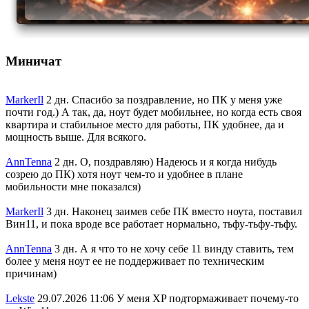
Миничат
MarkerIl
2 дн.
Спасибо за поздравление, но ПК у меня уже
почти год.) А так, да, ноут будет мобильнее, но когда есть своя
квартира и стабильное место для работы, ПК удобнее, да и
мощность выше. Для всякого.
AnnTenna
2 дн.
О, поздравляю) Надеюсь и я когда нибудь
созрею до ПК) хотя ноут чем-то и удобнее в плане
мобильности мне показался)
MarkerIl
3 дн.
Наконец заимев себе ПК вместо ноута, поставил
Вин11, и пока вроде все работает нормально, тьфу-тьфу-тьфу.
AnnTenna
3 дн.
А я что то не хочу себе 11 винду ставить, тем
более у меня ноут ее не поддерживает по техническим
причинам)
Lekste
29.07.2026 11:06
У меня XP подтормаживает почему-то