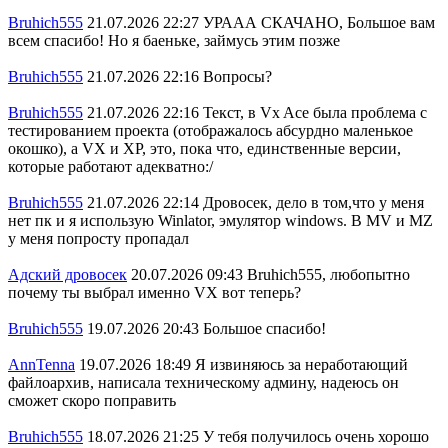
Bruhich555
21.07.2026 22:27
УРААА СКАЧАНО, Большое вам
всем спасибо! Но я баеньке, займусь этим позже
Bruhich555
21.07.2026 22:16
Вопросы?
Bruhich555
21.07.2026 22:16
Текст, в Vx Ace была проблема с
тестированием проекта (отображалось абсурдно маленькое
окошко), а VX и XP, это, пока что, единственные версии,
которые работают адекватно:/
Bruhich555
21.07.2026 22:14
Дровосек, дело в том,что у меня
нет пк и я использую Winlator, эмулятор windows. В MV и MZ
у меня попросту пропадал
Адский дровосек
20.07.2026 09:43
Bruhich555, любопытно
почему ты выбрал именно VX вот теперь?
Bruhich555
19.07.2026 20:43
Большое спасибо!
AnnTenna
19.07.2026 18:49
Я извиняюсь за неработающий
файлоархив, написала техническому админу, надеюсь он
сможет скоро поправить
Bruhich555
18.07.2026 21:25
У тебя получилось очень хорошо