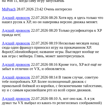
на Win 11, когда саму игру запускаешь
MsPeach
28.07.2026 23:42
Очень интересно
Адский дровосек
22.07.2026 08:26
Хотя вру, я здесь только что
нашел русик к XP, но он наверняка версию движка меняет.
Адский дровосек
22.07.2026 08:20
Только русификатора к ХР
правда нет(
Адский дровосек
22.07.2026 08:19
Несколько месяцев назад
сюда один француз приносил игру на прокачанном XP.
&quot;Coloration&quot; название игры. Выглядит вообще не
как игра с мейкера. Глянь, может заинтересуешься.
Адский дровосек
22.07.2026 08:16
Кроме того, XP всё ещё не
забыт в отличии от VX, и обновляется.
Адский дровосек
22.07.2026 08:14
В таком случае, советую
тебе попробовать XP. Более полноценный движок с
прикольной боёвкой из коробки, с бесконечными тайлсетами,
ну и с самым красивейшем ртп из всей серии движков.
Адский дровосек
22.07.2026 08:10
А, вот оно как. А я уж
думал ты VX выбрал из каких-то религиозных соображений)