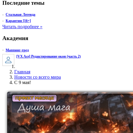
Последние темы
Стальная Легенда
Карантин [16+]
Читать подробнее »
Академия
Маппинг-тред
[VX Ace] Редактирование окон (часть 2)
Главная
Новости со всего мира
С 9 мая!