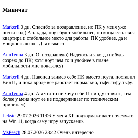
Миничат
MarkerIl
3 дн.
Спасибо за поздравление, но ПК у меня уже
почти год.) А так, да, ноут будет мобильнее, но когда есть своя
квартира и стабильное место для работы, ПК удобнее, да и
мощность выше. Для всякого.
AnnTenna
3 дн.
О, поздравляю) Надеюсь и я когда нибудь
созрею до ПК) хотя ноут чем-то и удобнее в плане
мобильности мне показался)
MarkerIl
4 дн.
Наконец заимев себе ПК вместо ноута, поставил
Вин11, и пока вроде все работает нормально, тьфу-тьфу-тьфу.
AnnTenna
4 дн.
А я что то не хочу себе 11 винду ставить, тем
более у меня ноут ее не поддерживает по техническим
причинам)
Lekste
29.07.2026 11:06
У меня XP подтормаживает почему-то
на Win 11, когда саму игру запускаешь
MsPeach
28.07.2026 23:42
Очень интересно