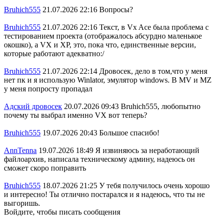
Bruhich555
21.07.2026 22:16
Вопросы?
Bruhich555
21.07.2026 22:16
Текст, в Vx Ace была проблема с
тестированием проекта (отображалось абсурдно маленькое
окошко), а VX и XP, это, пока что, единственные версии,
которые работают адекватно:/
Bruhich555
21.07.2026 22:14
Дровосек, дело в том,что у меня
нет пк и я использую Winlator, эмулятор windows. В MV и MZ
у меня попросту пропадал
Адский дровосек
20.07.2026 09:43
Bruhich555, любопытно
почему ты выбрал именно VX вот теперь?
Bruhich555
19.07.2026 20:43
Большое спасибо!
AnnTenna
19.07.2026 18:49
Я извиняюсь за неработающий
файлоархив, написала техническому админу, надеюсь он
сможет скоро поправить
Bruhich555
18.07.2026 21:25
У тебя получилось очень хорошо
и интересно! Ты отлично постарался и я надеюсь, что ты не
выгоришь.
Войдите, чтобы писать сообщения