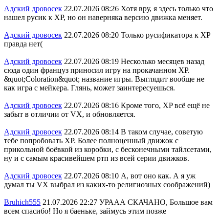
Адский дровосек
22.07.2026 08:26
Хотя вру, я здесь только что
нашел русик к XP, но он наверняка версию движка меняет.
Адский дровосек
22.07.2026 08:20
Только русификатора к ХР
правда нет(
Адский дровосек
22.07.2026 08:19
Несколько месяцев назад
сюда один француз приносил игру на прокачанном XP.
&quot;Coloration&quot; название игры. Выглядит вообще не
как игра с мейкера. Глянь, может заинтересуешься.
Адский дровосек
22.07.2026 08:16
Кроме того, XP всё ещё не
забыт в отличии от VX, и обновляется.
Адский дровосек
22.07.2026 08:14
В таком случае, советую
тебе попробовать XP. Более полноценный движок с
прикольной боёвкой из коробки, с бесконечными тайлсетами,
ну и с самым красивейшем ртп из всей серии движков.
Адский дровосек
22.07.2026 08:10
А, вот оно как. А я уж
думал ты VX выбрал из каких-то религиозных соображений)
Bruhich555
21.07.2026 22:27
УРААА СКАЧАНО, Большое вам
всем спасибо! Но я баеньке, займусь этим позже