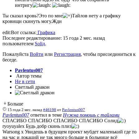
интригу
Ты сказал кровь?Это по мне
Тайлов нету а графику
кровищи скинуть могу.Жди
edit:Вот ссылка:
Графика
Последнее редактирование: 15 года 2 мес. назад
пользователем
Soliд
.
Пожалуйста
Войти
или
Регистрация
, чтобы присоединиться к
беседе.
Pavlentus007
Автор темы
Не в сети
Светлый дракон
Больше
15 года 2 мес. назад
#46198
от
Pavlentus007
Pavlentus007
ответил в теме
Нужна помощь с тайлами
СПАСИБО СПАСИБО СПАСИБО СПАСИБО Солид
ryoyuyalex Будь добр скинь плиз
Warsong x Увидешь в будущем проект мубдет маленький где то
на час и локаций не так много больше в больнице всё