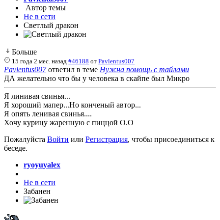
Автор темы
Не в сети
Светлый дракон
Больше
15 года 2 мес. назад
#46188
от
Pavlentus007
Pavlentus007
ответил в теме
Нужна помощь с тайлами
ДА желательно что бы у человека в скайпе был Микро
Я линивая свинья...
Я хороший мапер...Но конченый автор...
Я опять ленивая свинья....
Хочу курицу жаренную с пиццой О.О
Пожалуйста
Войти
или
Регистрация
, чтобы присоединиться к
беседе.
ryoyuyalex
Не в сети
Забанен