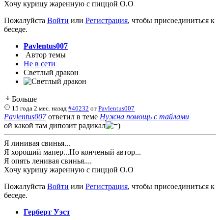
Хочу курицу жаренную с пиццой О.О
Пожалуйста
Войти
или
Регистрация
, чтобы присоединиться к
беседе.
Pavlentus007
Автор темы
Не в сети
Светлый дракон
Больше
15 года 2 мес. назад
#46232
от
Pavlentus007
Pavlentus007
ответил в теме
Нужна помощь с тайлами
ой какой там дипозит радикал
Я линивая свинья...
Я хороший мапер...Но конченый автор...
Я опять ленивая свинья....
Хочу курицу жаренную с пиццой О.О
Пожалуйста
Войти
или
Регистрация
, чтобы присоединиться к
беседе.
Герберт Уэст