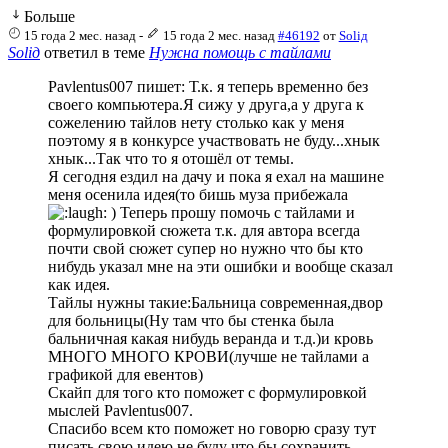
Больше
15 года 2 мес. назад
-
15 года 2 мес. назад
#46192
от
Soliд
Soliд
ответил в теме
Нужна помощь с тайлами
Pavlentus007 пишет: Т.к. я теперь временно без
своего компьютера.Я сижу у друга,а у друга к
сожелению тайлов нету столько как у меня
поэтому я в конкурсе участвовать не буду...хнык
хнык...Так что то я отошёл от темы.
Я сегодня ездил на дачу и пока я ехал на машине
меня осенила идея(то бишь муза прибежала
) Теперь прошу помочь с тайлами и
формулировкой сюжета т.к. для автора всегда
почти свой сюжет супер но нужно что бы кто
нибудь указал мне на эти ошибки и вообще сказал
как идея.
Тайлы нужны такие:Бальница современная,двор
для больницы(Ну там что бы стенка была
бальничная какая нибудь веранда и т.д.)и кровь
МНОГО МНОГО КРОВИ(лучше не тайлами а
графикой для евентов)
Скайп для того кто поможет с формулировкой
мыслей Pavlentus007.
Спасибо всем кто поможет но говорю сразу тут
писать свою идею не буду что бы сохранить