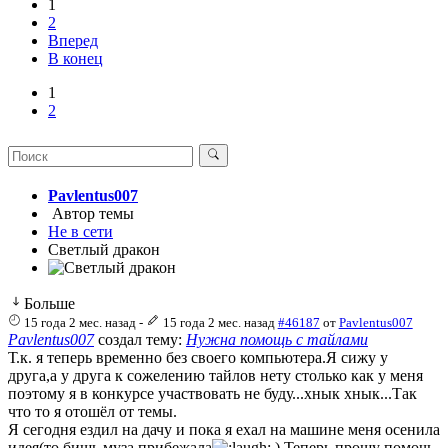
1
2
Вперед
В конец
1
2
Pavlentus007
Автор темы
Не в сети
Светлый дракон
Больше
15 года 2 мес. назад
-
15 года 2 мес. назад
#46187
от
Pavlentus007
Pavlentus007
создал тему:
Нужна помощь с тайлами
Т.к. я теперь временно без своего компьютера.Я сижу у
друга,а у друга к сожелению тайлов нету столько как у меня
поэтому я в конкурсе участвовать не буду...хнык хнык...Так
что то я отошёл от темы.
Я сегодня ездил на дачу и пока я ехал на машине меня осенила
идея(то бишь муза прибежала
) Теперь прошу помочь