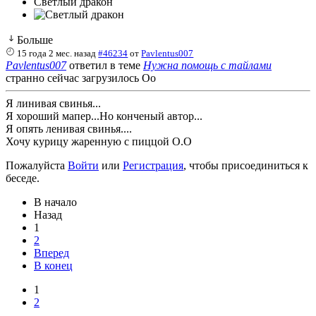
Светлый дракон
Больше
15 года 2 мес. назад
#46234
от
Pavlentus007
Pavlentus007
ответил в теме
Нужна помощь с тайлами
странно сейчас загрузилось Оо
Я линивая свинья...
Я хороший мапер...Но конченый автор...
Я опять ленивая свинья....
Хочу курицу жаренную с пиццой О.О
Пожалуйста
Войти
или
Регистрация
, чтобы присоединиться к
беседе.
В начало
Назад
1
2
Вперед
В конец
1
2