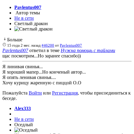
Pavlentus007
Автор темы
Не в сети
Светлый дракон
Больше
15 года 2 мес. назад
#46200
от
Pavlentus007
Pavlentus007
ответил в теме
Нужна помощь с тайлами
щас посмотрим...Но заранее спасибо))
Я линивая свинья...
Я хороший мапер...Но конченый автор...
Я опять ленивая свинья....
Хочу курицу жаренную с пиццой О.О
Пожалуйста
Войти
или
Регистрация
, чтобы присоединиться к
беседе.
Alex333
Не в сети
Оседлый