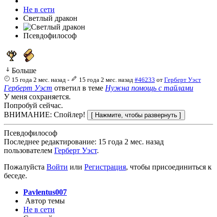
Не в сети
Светлый дракон
Псевдофилософ
Больше
15 года 2 мес. назад
-
15 года 2 мес. назад
#46233
от
Герберт Уэст
Герберт Уэст
ответил в теме
Нужна помощь с тайлами
У меня сохраняется.
Попробуй сейчас.
ВНИМАНИЕ: Спойлер!
Псевдофилософ
Последнее редактирование: 15 года 2 мес. назад
пользователем
Герберт Уэст
.
Пожалуйста
Войти
или
Регистрация
, чтобы присоединиться к
беседе.
Pavlentus007
Автор темы
Не в сети