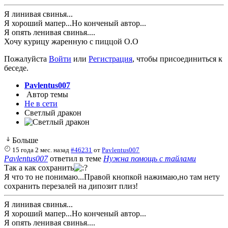
Я линивая свинья...
Я хороший мапер...Но конченый автор...
Я опять ленивая свинья....
Хочу курицу жаренную с пиццой О.О
Пожалуйста
Войти
или
Регистрация
, чтобы присоединиться к
беседе.
Pavlentus007
Автор темы
Не в сети
Светлый дракон
Больше
15 года 2 мес. назад
#46231
от
Pavlentus007
Pavlentus007
ответил в теме
Нужна помощь с тайлами
Так а как сохранить
Я что то не понимаю...Правой кнопкой нажимаю,но там нету
сохранить перезалей на дипозит плиз!
Я линивая свинья...
Я хороший мапер...Но конченый автор...
Я опять ленивая свинья....