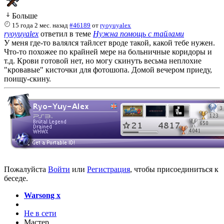
Больше
15 года 2 мес. назад
#46189
от
ryoyuyalex
ryoyuyalex
ответил в теме
Нужна помощь с тайлами
У меня где-то валялся тайлсет вроде такой, какой тебе нужен.
Что-то похожее по крайней мере на больничные коридоры и
т.д. Крови готовой нет, но могу скинуть весьма неплохие
"кровавые" кисточки для фотошопа. Домой вечером приеду,
поищу-скину.
Пожалуйста
Войти
или
Регистрация
, чтобы присоединиться к
беседе.
Warsong x
Не в сети
Мастер