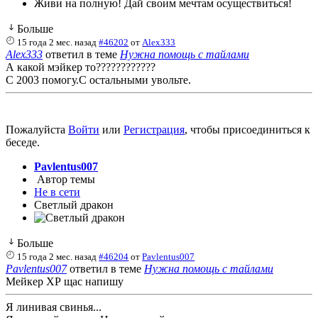
Живи на полную! Дай своим мечтам осуществиться!
Больше
15 года 2 мес. назад
#46202
от
Alex333
Alex333
ответил в теме
Нужна помощь с тайлами
А какой мэйкер то????????????
С 2003 помогу.С остальными увольте.
Пожалуйста
Войти
или
Регистрация
, чтобы присоединиться к
беседе.
Pavlentus007
Автор темы
Не в сети
Светлый дракон
Больше
15 года 2 мес. назад
#46204
от
Pavlentus007
Pavlentus007
ответил в теме
Нужна помощь с тайлами
Мейкер ХР щас напишу
Я линивая свинья...