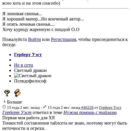
ясно хоть и на этом спасибо)
Я линивая свинья...
Я хороший мапер...Но конченый автор...
Я опять ленивая свинья....
Хочу курицу жаренную с пиццой О.О
Пожалуйста
Войти
или
Регистрация
, чтобы присоединиться к
беседе.
Герберт Уэст
Не в сети
Светлый дракон
Псевдофилософ
Больше
15 года 2 мес. назад
-
15 года 2 мес. назад
#46226
от
Герберт Уэст
Герберт Уэст
ответил в теме
Нужна помощь с тайлами
Первая моя работа для XP.
Тонкостей составления тайлсета не знаю, поэтому могут быть
неточности и огрехи.