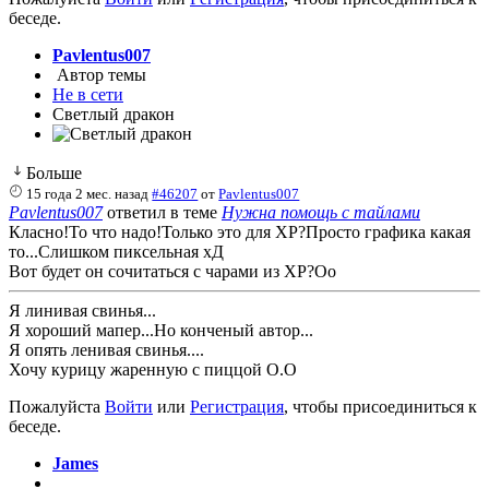
беседе.
Pavlentus007
Автор темы
Не в сети
Светлый дракон
Больше
15 года 2 мес. назад
#46207
от
Pavlentus007
Pavlentus007
ответил в теме
Нужна помощь с тайлами
Класно!То что надо!Только это для ХР?Просто графика какая
то...Слишком пиксельная хД
Вот будет он сочитаться с чарами из ХР?Оо
Я линивая свинья...
Я хороший мапер...Но конченый автор...
Я опять ленивая свинья....
Хочу курицу жаренную с пиццой О.О
Пожалуйста
Войти
или
Регистрация
, чтобы присоединиться к
беседе.
James