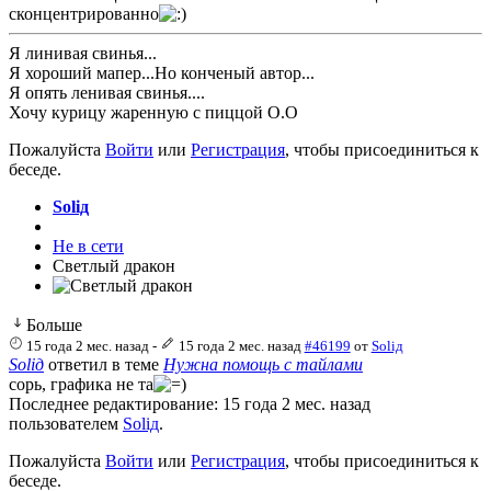
сконцентрированно
Я линивая свинья...
Я хороший мапер...Но конченый автор...
Я опять ленивая свинья....
Хочу курицу жаренную с пиццой О.О
Пожалуйста
Войти
или
Регистрация
, чтобы присоединиться к
беседе.
Soliд
Не в сети
Светлый дракон
Больше
15 года 2 мес. назад
-
15 года 2 мес. назад
#46199
от
Soliд
Soliд
ответил в теме
Нужна помощь с тайлами
сорь, графика не та
Последнее редактирование: 15 года 2 мес. назад
пользователем
Soliд
.
Пожалуйста
Войти
или
Регистрация
, чтобы присоединиться к
беседе.