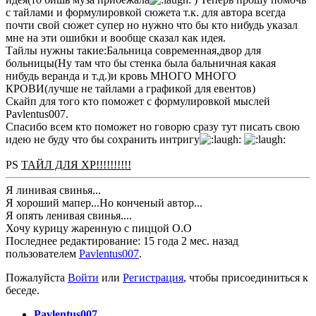
с тайлами и формулировкой сюжета т.к. для автора всегда
почти свой сюжет супер но нужно что бы кто нибудь указал
мне на эти ошибки и вообще сказал как идея.
Тайлы нужны такие:Бальница современная,двор для
больницы(Ну там что бы стенка была бальничная какая
нибудь веранда и т.д.)и кровь МНОГО МНОГО
КРОВИ(лучше не тайлами а графикой для евентов)
Скайп для того кто поможет с формулировкой мыслей
Pavlentus007.
Спасибо всем кто поможет но говорю сразу тут писать свою
идею не буду что бы сохранить интригу
PS
ТАЙЛ ДЛЯ ХР!!!!!!!!!!
Я линивая свинья...
Я хороший мапер...Но конченый автор...
Я опять ленивая свинья....
Хочу курицу жаренную с пиццой О.О
Последнее редактирование: 15 года 2 мес. назад
пользователем
Pavlentus007
.
Пожалуйста
Войти
или
Регистрация
, чтобы присоединиться к
беседе.
Pavlentus007