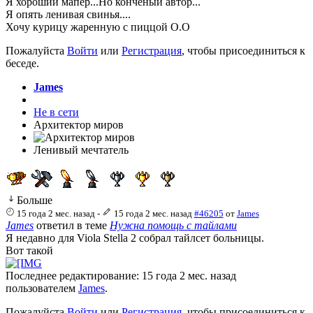
Я хороший мапер...Но конченый автор...
Я опять ленивая свинья....
Хочу курицу жаренную с пиццой О.О
Пожалуйста
Войти
или
Регистрация
, чтобы присоединиться к
беседе.
James
Не в сети
Архитектор миров
Ленивый мечтатель
Больше
15 года 2 мес. назад
-
15 года 2 мес. назад
#46205
от
James
James
ответил в теме
Нужна помощь с тайлами
Я недавно для Viola Stella 2 собрал тайлсет больницы.
Вот такой
Последнее редактирование: 15 года 2 мес. назад
пользователем
James
.
Пожалуйста
Войти
или
Регистрация
, чтобы присоединиться к