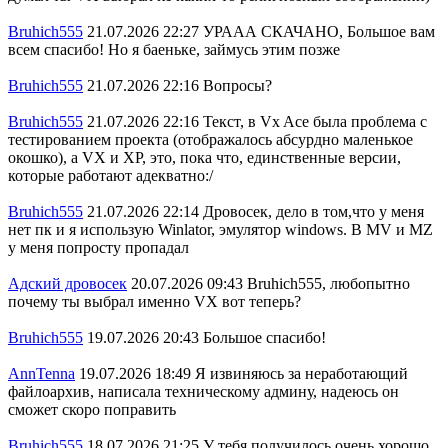
Bruhich555
21.07.2026 22:27
УРААА СКАЧАНО, Большое вам
всем спасибо! Но я баеньке, займусь этим позже
Bruhich555
21.07.2026 22:16
Вопросы?
Bruhich555
21.07.2026 22:16
Текст, в Vx Ace была проблема с
тестированием проекта (отображалось абсурдно маленькое
окошко), а VX и XP, это, пока что, единственные версии,
которые работают адекватно:/
Bruhich555
21.07.2026 22:14
Дровосек, дело в том,что у меня
нет пк и я использую Winlator, эмулятор windows. В MV и MZ
у меня попросту пропадал
Адский дровосек
20.07.2026 09:43
Bruhich555, любопытно
почему ты выбрал именно VX вот теперь?
Bruhich555
19.07.2026 20:43
Большое спасибо!
AnnTenna
19.07.2026 18:49
Я извиняюсь за неработающий
файлоархив, написала техническому админу, надеюсь он
сможет скоро поправить
Bruhich555
18.07.2026 21:25
У тебя получилось очень хорошо