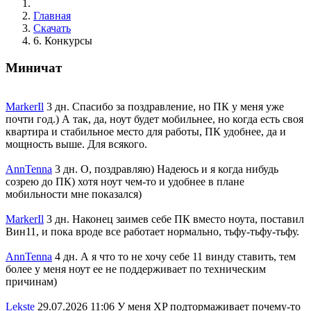
Главная
Скачать
6. Конкурсы
Миничат
MarkerIl
3 дн.
Спасибо за поздравление, но ПК у меня уже
почти год.) А так, да, ноут будет мобильнее, но когда есть своя
квартира и стабильное место для работы, ПК удобнее, да и
мощность выше. Для всякого.
AnnTenna
3 дн.
О, поздравляю) Надеюсь и я когда нибудь
созрею до ПК) хотя ноут чем-то и удобнее в плане
мобильности мне показался)
MarkerIl
3 дн.
Наконец заимев себе ПК вместо ноута, поставил
Вин11, и пока вроде все работает нормально, тьфу-тьфу-тьфу.
AnnTenna
4 дн.
А я что то не хочу себе 11 винду ставить, тем
более у меня ноут ее не поддерживает по техническим
причинам)
Lekste
29.07.2026 11:06
У меня XP подтормаживает почему-то