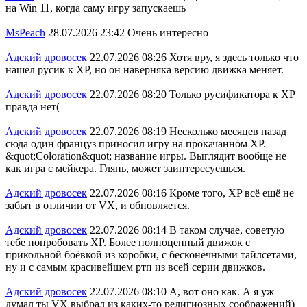
на Win 11, когда саму игру запускаешь
MsPeach
28.07.2026 23:42
Очень интересно
Адский дровосек
22.07.2026 08:26
Хотя вру, я здесь только что
нашел русик к XP, но он наверняка версию движка меняет.
Адский дровосек
22.07.2026 08:20
Только русификатора к ХР
правда нет(
Адский дровосек
22.07.2026 08:19
Несколько месяцев назад
сюда один француз приносил игру на прокачанном XP.
&quot;Coloration&quot; название игры. Выглядит вообще не
как игра с мейкера. Глянь, может заинтересуешься.
Адский дровосек
22.07.2026 08:16
Кроме того, XP всё ещё не
забыт в отличии от VX, и обновляется.
Адский дровосек
22.07.2026 08:14
В таком случае, советую
тебе попробовать XP. Более полноценный движок с
прикольной боёвкой из коробки, с бесконечными тайлсетами,
ну и с самым красивейшем ртп из всей серии движков.
Адский дровосек
22.07.2026 08:10
А, вот оно как. А я уж
думал ты VX выбрал из каких-то религиозных соображений)