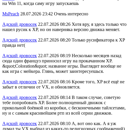
на Win 11, когда саму игру запускаешь
MsPeach
28.07.2026 23:42
Очень интересно
Адский дровосек
22.07.2026 08:26
Хотя вру, я здесь только что
нашел русик к XP, но он наверняка версию движка меняет.
Адский дровосек
22.07.2026 08:20
Только русификатора к ХР
правда нет(
Адский дровосек
22.07.2026 08:19
Несколько месяцев назад
сюда один француз приносил игру на прокачанном XP.
&quot;Coloration&quot; название игры. Выглядит вообще не
как игра с мейкера. Глянь, может заинтересуешься.
Адский дровосек
22.07.2026 08:16
Кроме того, XP всё ещё не
забыт в отличии от VX, и обновляется.
Адский дровосек
22.07.2026 08:14
В таком случае, советую
тебе попробовать XP. Более полноценный движок с
прикольной боёвкой из коробки, с бесконечными тайлсетами,
ну и с самым красивейшем ртп из всей серии движков.
Адский дровосек
22.07.2026 08:10
А, вот оно как. А я уж
думал ты VX выбрал из каких-то религиозных соображений)