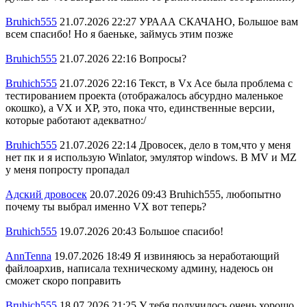
Bruhich555
21.07.2026 22:27
УРААА СКАЧАНО, Большое вам
всем спасибо! Но я баеньке, займусь этим позже
Bruhich555
21.07.2026 22:16
Вопросы?
Bruhich555
21.07.2026 22:16
Текст, в Vx Ace была проблема с
тестированием проекта (отображалось абсурдно маленькое
окошко), а VX и XP, это, пока что, единственные версии,
которые работают адекватно:/
Bruhich555
21.07.2026 22:14
Дровосек, дело в том,что у меня
нет пк и я использую Winlator, эмулятор windows. В MV и MZ
у меня попросту пропадал
Адский дровосек
20.07.2026 09:43
Bruhich555, любопытно
почему ты выбрал именно VX вот теперь?
Bruhich555
19.07.2026 20:43
Большое спасибо!
AnnTenna
19.07.2026 18:49
Я извиняюсь за неработающий
файлоархив, написала техническому админу, надеюсь он
сможет скоро поправить
Bruhich555
18.07.2026 21:25
У тебя получилось очень хорошо