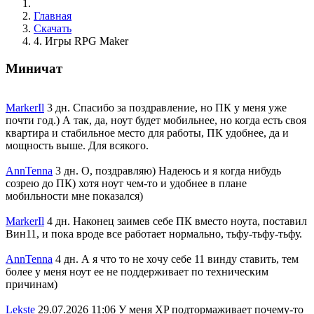
Главная
Скачать
4. Игры RPG Maker
Миничат
MarkerIl
3 дн.
Спасибо за поздравление, но ПК у меня уже
почти год.) А так, да, ноут будет мобильнее, но когда есть своя
квартира и стабильное место для работы, ПК удобнее, да и
мощность выше. Для всякого.
AnnTenna
3 дн.
О, поздравляю) Надеюсь и я когда нибудь
созрею до ПК) хотя ноут чем-то и удобнее в плане
мобильности мне показался)
MarkerIl
4 дн.
Наконец заимев себе ПК вместо ноута, поставил
Вин11, и пока вроде все работает нормально, тьфу-тьфу-тьфу.
AnnTenna
4 дн.
А я что то не хочу себе 11 винду ставить, тем
более у меня ноут ее не поддерживает по техническим
причинам)
Lekste
29.07.2026 11:06
У меня XP подтормаживает почему-то