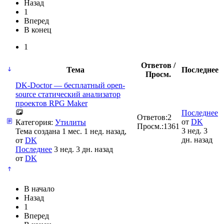
Назад
1
Вперед
В конец
1
Ответов /
Тема
Последнее
Просм.
DK-Doctor — бесплатный open-
source статический анализатор
проектов RPG Maker
Последнее
Ответов:
2
от
DK
Категория:
Утилиты
Просм.:
1361
3 нед. 3
Тема создана 1 мес. 1 нед. назад,
дн. назад
от
DK
Последнее
3 нед. 3 дн. назад
от
DK
В начало
Назад
1
Вперед